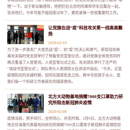
噔”一下。出于职业敏感性，他把仍在北京的同事和学生召集在一起，
告诉他们，今年可能不能回家过年了，要抓紧做一些很重要的工作。
让党旗在战“疫”科技攻关第一线高高飘
扬
2020-02-10
为了进一步激发广大党员战“疫”、抗“疫”的决心和勇气，新型冠状病
毒攻关临时党支部举行了预备党员宣誓仪式，面对党旗全体党员同时
再次重温了入党誓词。入党宣誓仪式之后，攻关团队举行了庄严的
“请战书宣誓仪式”。团队带头人周琪院士在讲话中指出，“今天，正是
疫情防控的关键时期，如何在国家危急之际，救中华民族于水火，是
我们每一个科研工作者肩负的国家使命。
北方大动物基地捐赠7000支口罩助力研
究所阻击新冠肺炎疫情
2020-02-09
疫情当前、携手同行，全所同心、共克时艰。2月9日，北方大动物基
地主任海棠代表基地向研究所捐赠7000支口罩用于新冠肺炎疫情防控