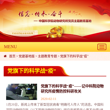
MENU
Toggl
navig
首页
>
党建基地版
>
主题教育专题
>
党旗下的科学战“疫”
党旗下的科学战“疫”
党旗下的科学战“疫”——记中科院动物
研究所疫情防控科研攻关
2020-02-11
1月20日，新闻上传来了新型冠状病毒“明确可人传人”的消息。中国科
学院动物研究所（以下简称动物研究所）研究员郑爱华心里不由得“咯