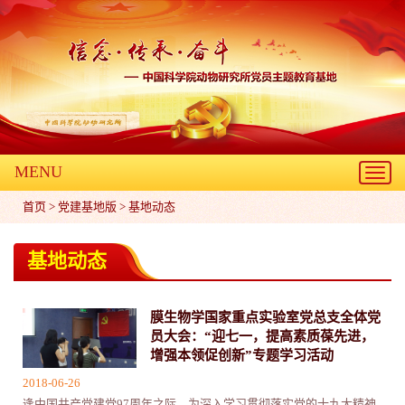
MENU
Toggl
navig
首页
>
党建基地版
>
基地动态
基地动态
膜生物学国家重点实验室党总支全体党
员大会：“迎七一，提高素质葆先进，
增强本领促创新”专题学习活动
2018-06-26
逢中国共产党建党97周年之际，为深入学习贯彻落实党的十九大精神