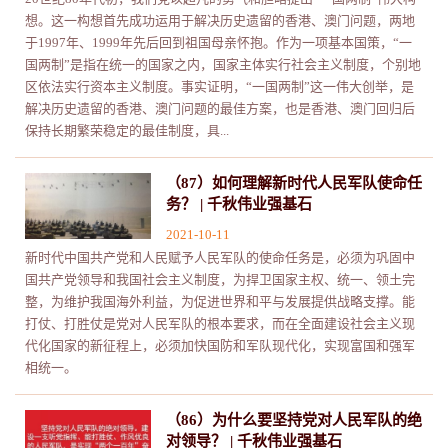
想。这一构想首先成功运用于解决历史遗留的香港、澳门问题，两地
于1997年、1999年先后回到祖国母亲怀抱。作为一项基本国策，“一
国两制”是指在统一的国家之内，国家主体实行社会主义制度，个别地
区依法实行资本主义制度。事实证明，“一国两制”这一伟大创举，是
解决历史遗留的香港、澳门问题的最佳方案，也是香港、澳门回归后
保持长期繁荣稳定的最佳制度，具...
（87）如何理解新时代人民军队使命任
务？ | 千秋伟业强基石
2021-10-11
新时代中国共产党和人民赋予人民军队的使命任务是，必须为巩固中
国共产党领导和我国社会主义制度，为捍卫国家主权、统一、领土完
整，为维护我国海外利益，为促进世界和平与发展提供战略支撑。能
打仗、打胜仗是党对人民军队的根本要求，而在全面建设社会主义现
代化国家的新征程上，必须加快国防和军队现代化，实现富国和强军
相统一。
（86）为什么要坚持党对人民军队的绝
对领导？ | 千秋伟业强基石