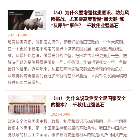
（84）为什么要增强忧患意识、防范风
险挑战，尤其要高度警惕“黑天鹅”和
“灰犀牛”事件？ | 千秋伟业强基石
2021-10-08
增强忧患意识，做到居安思危，是我们党治国理政的一个重大原则。
在一个更加不稳定不确定的世界中谋求我国发展，必须坚持底线思
维，从最坏处着眼，做最充分的准备，把困难估计得更充分一些，把
解决问题的措施想得更周到一些，把各项工作做得更扎实一些，争取
最好的结果。近些年来，从互联网泡沫破灭到波及全球的金融危机，
从埃博拉病毒暴发到新冠肺炎疫情在世界蔓延，人类社会发展面临的
各种风险显著增加。
（83） 为什么说政治安全是国家安全
的根本？ | 千秋伟业强基石
2021-10-08
政治安全涉及国家主权、政权、制度和意识形态的稳固，是一个国家
最根本的需求，是一个国家生存和发展的基础条件。我国是中国共产
党领导的社会主义国家，维护政治安全最根本的就是维护中国共产党