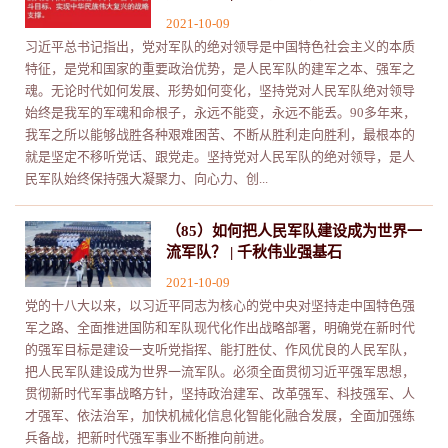
2021-10-09
习近平总书记指出，党对军队的绝对领导是中国特色社会主义的本质
特征，是党和国家的重要政治优势，是人民军队的建军之本、强军之
魂。无论时代如何发展、形势如何变化，坚持党对人民军队绝对领导
始终是我军的军魂和命根子，永远不能变，永远不能丢。90多年来，
我军之所以能够战胜各种艰难困苦、不断从胜利走向胜利，最根本的
就是坚定不移听党话、跟党走。坚持党对人民军队的绝对领导，是人
民军队始终保持强大凝聚力、向心力、创...
（85）如何把人民军队建设成为世界一
流军队？ | 千秋伟业强基石
2021-10-09
党的十八大以来，以习近平同志为核心的党中央对坚持走中国特色强
军之路、全面推进国防和军队现代化作出战略部署，明确党在新时代
的强军目标是建设一支听党指挥、能打胜仗、作风优良的人民军队，
把人民军队建设成为世界一流军队。必须全面贯彻习近平强军思想，
贯彻新时代军事战略方针，坚持政治建军、改革强军、科技强军、人
才强军、依法治军，加快机械化信息化智能化融合发展，全面加强练
兵备战，把新时代强军事业不断推向前进。