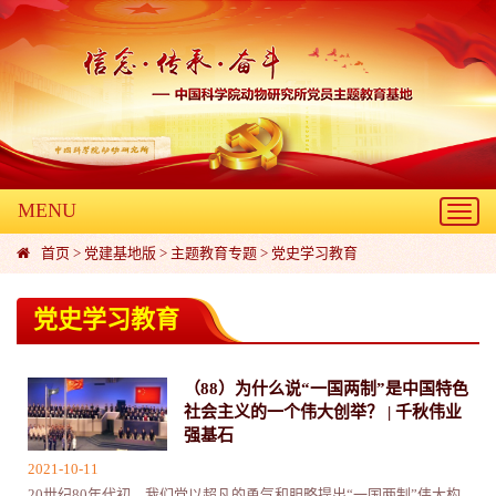
MENU
Toggl
navig
首页
>
党建基地版
>
主题教育专题
>
党史学习教育
党史学习教育
（88）为什么说“一国两制”是中国特色
社会主义的一个伟大创举？ | 千秋伟业
强基石
2021-10-11
20世纪80年代初，我们党以超凡的勇气和胆略提出“一国两制”伟大构