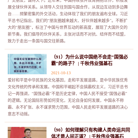
广交朋友，诚待天下。近年来，中国持续张开双臂拥抱世界，积极发
展全球伙伴关系。从领导人交往到国与国合作，从双边互动到多边舞
台……频繁密集的外交活动，生动体现了我们的朋友遍布全球。习近
平总书记指出，我们的“朋友圈越来越大、好伙伴越来越多”。不断扩
大的“朋友圈”，标注了中国与世界互动的新高度，展现了大国外交的
新节奏。我们倡导的伙伴关系，主张对话而不对抗、结伴而不结盟，
致力于走出一条国与国交往新路。
（91）为什么说中国绝不会走“国强必
霸”的路子？ | 千秋伟业强基石
2021-10-13
爱好和平是中华民族的文化基因，走和平发展道路，是中华民族优秀
文化传统的传承和发展。中国和平崛起不会搞霸权主义，习近平总书
记一再强调，“国强必霸”不是历史定律，中国人民不接受“国强必霸”
的逻辑。无论国际形势如何变化，无论自身如何发展，中国永不称
霸、永不扩张、永不谋求势力范围，中国人民走和平发展道路的决心
意志不动摇。
（90）如何理解只有构建人类命运共同
体才是人间正道？ | 千秋伟业强基石