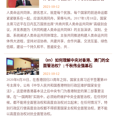
2021-10-12
人类命运共同体，顾名思义，就是每个民族、每个国家的前途命运都
紧紧联系在一起，应该风雨同舟，荣辱与共。2017年1月18日，国家
主席习近平在日内瓦万国宫出席“共商共筑人类命运共同体”高级别会
议，并发表题为《共同构建人类命运共同体》的主旨演讲，深刻、全
面、系统阐述人类命运共同体理念，主张共同推进构建人类命运共同
体伟大进程，坚持对话协商、共建共享、合作共赢、交流互鉴、绿色
低碳，建设一个持久和平、普遍安全、共...
（89）如何理解中央对香港、澳门的全
面管治权？ | 千秋伟业强基石
2021-10-12
2020年6月30日，在香港回归23周年之际，国家主席习近平签署第49
号主席令，公布《中华人民共和国香港特别行政区维护国家安全
法》。这是继香港基本法之后中央专门为香港制定的第二部重要法
律。在“一国两制”实践中，必须始终维护中央全面管治权，在任何时
候，都不能将全面管治权和高度自治权对立起来；在任何情况下，特
别行政区行使高度自治权都不得损害国家主权和全面管治权，更不能
以高度自治权对抗全面管治权。