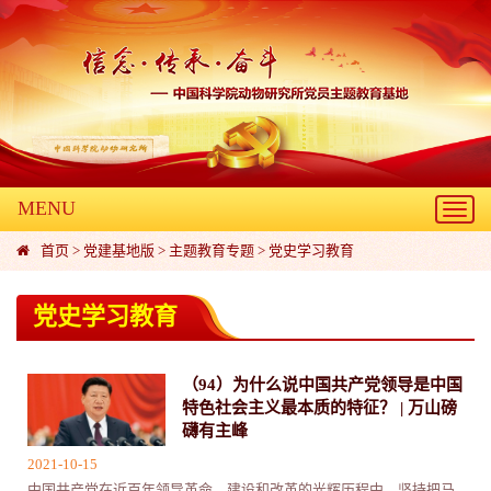
MENU
Toggl
navig
首页
>
党建基地版
>
主题教育专题
>
党史学习教育
党史学习教育
（94）为什么说中国共产党领导是中国
特色社会主义最本质的特征？ | 万山磅
礴有主峰
2021-10-15
中国共产党在近百年领导革命、建设和改革的光辉历程中，坚持把马