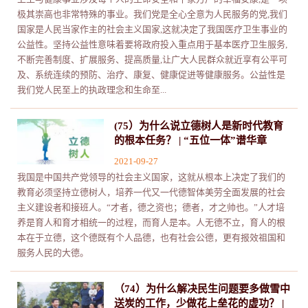
极其崇高也非常特殊的事业。我们党是全心全意为人民服务的党,我们
国家是人民当家作主的社会主义国家,这就决定了我国医疗卫生事业的
公益性。坚持公益性意味着要将政府投入重点用于基本医疗卫生服务,
不断完善制度、扩展服务、提高质量,让广大人民群众就近享有公平可
及、系统连续的预防、治疗、康复、健康促进等健康服务。公益性是
我们党人民至上的执政理念和生命至...
(75）为什么说立德树人是新时代教育
的根本任务？ | “五位一体”谱华章
2021-09-27
我国是中国共产党领导的社会主义国家，这就从根本上决定了我们的
教育必须坚持立德树人，培养一代又一代德智体美劳全面发展的社会
主义建设者和接班人。“才者，德之资也；德者，才之帅也。”人才培
养是育人和育才相统一的过程，而育人是本。人无德不立，育人的根
本在于立德，这个德既有个人品德，也有社会公德，更有报效祖国和
服务人民的大德。
（74）为什么解决民生问题要多做雪中
送炭的工作，少做花上垒花的虚功？ |