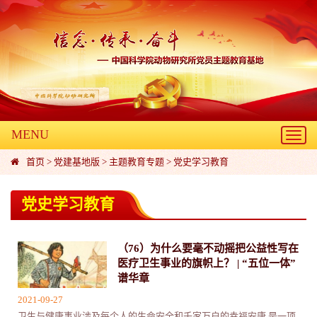
MENU
Toggl
navig
首页
>
党建基地版
>
主题教育专题
>
党史学习教育
党史学习教育
（76）为什么要毫不动摇把公益性写在
医疗卫生事业的旗帜上？ | “五位一体”
谱华章
2021-09-27
卫生与健康事业涉及每个人的生命安全和千家万户的幸福安康,是一项