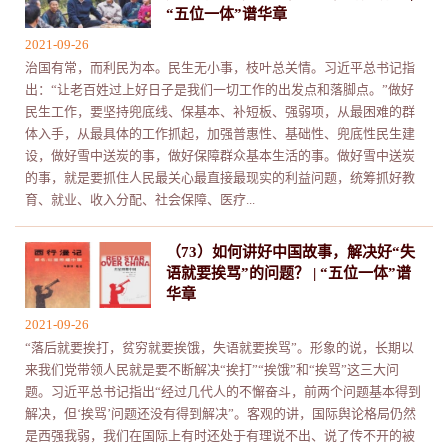
“五位一体”谱华章
2021-09-26
治国有常，而利民为本。民生无小事，枝叶总关情。习近平总书记指
出：“让老百姓过上好日子是我们一切工作的出发点和落脚点。”做好
民生工作，要坚持兜底线、保基本、补短板、强弱项，从最困难的群
体入手，从最具体的工作抓起，加强普惠性、基础性、兜底性民生建
设，做好雪中送炭的事，做好保障群众基本生活的事。做好雪中送炭
的事，就是要抓住人民最关心最直接最现实的利益问题，统筹抓好教
育、就业、收入分配、社会保障、医疗...
（73）如何讲好中国故事，解决好“失
语就要挨骂”的问题？ | “五位一体”谱
华章
2021-09-26
“落后就要挨打，贫穷就要挨饿，失语就要挨骂”。形象的说，长期以
来我们党带领人民就是要不断解决“挨打”“挨饿”和“挨骂”这三大问
题。习近平总书记指出“经过几代人的不懈奋斗，前两个问题基本得到
解决，但‘挨骂’问题还没有得到解决”。客观的讲，国际舆论格局仍然
是西强我弱，我们在国际上有时还处于有理说不出、说了传不开的被