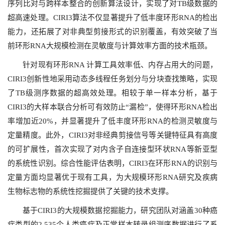
序列比对与跨样本整合的创新算法设计，实现了对TB级数据的
超高速处理。CIRI3算法不仅显著提升了低丰度环形RNA的检出
能力，还拓展了对非典型剪接形式的识别覆盖，有效突破了当
前环形RNA大规模检测在灵敏度与计算效率方面的技术瓶颈。
针对现有环形RNA 计算工具效率低、内存占用大的问题，
CIRI3创新性地采用动态多线程任务划分与分块查找策略，实现
了TB级测序数据的超高效处理。相较于单一样本分析，基于
CIRI3的大样本联合分析可有效防止“漏检”，使得环形RNA检出
率增加近20%，并显著提升了低丰度环形RNA的检测灵敏度与
定量精度。此外，CIRI3对非经典剪接信号等关键特征具有高度
的可扩展性，首次实现了对内含子自连接型环状RNA等新亚型
的系统性识别。综合性能评估表明，CIRI3在环形RNA的识别与
定量方面均显著优于现有工具，为大规模环形RNA研究及疾病
生物标志物的系统性挖掘提供了关键的技术支撑。
基于CIRI3的大规模数据挖掘能力，研究团队对涵盖30种癌
症类型的2,535个人类癌症及正常样本转录组测序数据进行了系