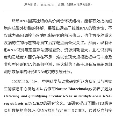
发布时间：2025-09-30 | 来源：科研与战略规划处
环形RNA因其独特的共价闭合环状结构，能够有效抵抗细
胞内核酸外切酶的降解，展现出远高于线性RNA的稳定性，不
仅成为基因调控与疾病机制研究的前沿热点，也作为多种重大
疾病的生物标志物与潜在治疗靶点而备受关注。然而，现有环
形RNA识别与定量算法流程复杂、资源消耗巨大，且在识别精
度和灵敏度方面仍存在不足，难以实现大规模数据中低丰度及
非典型环形RNA的高效检测，极大制约了基于现有海量转录组
测序数据集的环形RNA研究的系统开展。
2025年10月1日，中国科学院动物研究所赵方庆团队与国家
生物信息中心高远团队合作在
Nature Biotechnology
发表了题为
Detecting and quantifying circular RNAs in terabyte-scale RNA-
seq datasets with CIRI3
的研究论文。该研究提出了面向TB级转
录组数据的高效环形RNA检测与定量工具CIRI3，通过反向剪接