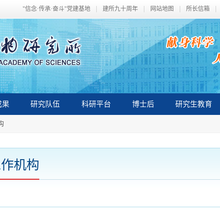
"信念·传承·奋斗"党建基地
建所九十周年
网站地图
所长信箱
成果
研究队伍
科研平台
博士后
研究生教育
构
工作机构