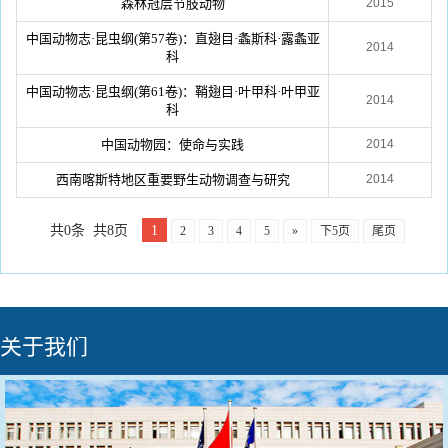
森林冠层节肢动物
2015
中国动物志·昆虫纲(第57卷)：直翅目·螽斯科·露螽亚
2014
科
中国动物志·昆虫纲(第61卷)：鞘翅目·叶甲科·叶甲亚
2014
科
中国动物园：使命与实践
2014
西南喀斯特地区重要野生动物调查与研究
2014
共0条 共8页
1
2
3
4
5
»
下5页
尾页
关于我们