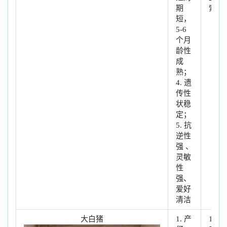
期
索
短，
5-6
个月
龄性
成
熟；
4. 遗
传性
状稳
定；
5. 抗
逆性
强 、
灵敏
性
强、
爱好
清洁
大白猪
1. 产
1. 生