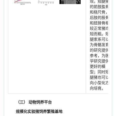
现，短腿猪
的前肢肱骨
和桡尺骨，
后肢的股骨
和胫腓骨相
较正常猪均
短而粗。短
腿家系可以
为骨骼发育
的研究提供
参考，为医
学研究提供
更好的模
型；同时短
腿猪也可以
向小型化方
向培育。
（三） 动物饲养平台
规模化实验猪饲养繁殖基地