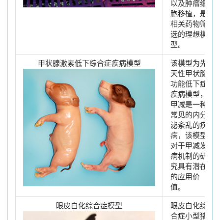
以及肿瘤细
胞移植，是
相关药物筛
选的理想模
型。
甲状腺激素低下综合症疾病模型
该模型为先
天性甲状腺
功能低下症
疾病模型，
甲减是一种
常见的内分
泌紊乱的疾
病，该模型
对于甲减发
病机制的研
究具有潜在
的应用价
值。
眼皮白化综合症模型
眼皮白化综
合症小型猪