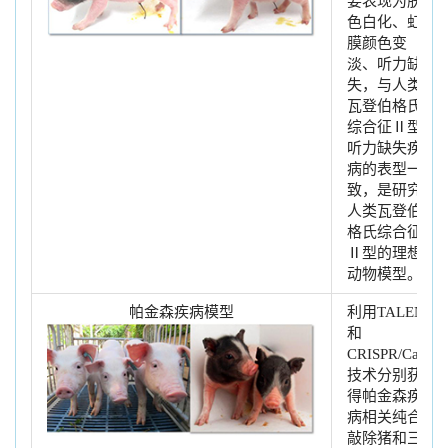
要表现为肤
色白化、虹
膜颜色变
淡、听力缺
失，与人类
瓦登伯格氏
综合征Ⅱ型
听力缺失疾
病的表型一
致，是研究
人类瓦登伯
格氏综合征
Ⅱ型的理想
动物模型。
帕金森疾病模型
利用TALENs
和
CRISPR/Cas9
技术分别获
得帕金森疾
病相关纯合
敲除猪和三