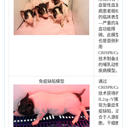
血管性血友
病患者相似
的临床表型
—严重的凝
血功能障
碍。此模型
也是首例利
用
CRISPR/Cas9
技术制备出
的哺乳动物
疾病模型。
免疫缺陷模型
通过
CRISPR/Cas9
技术获得的
IL2rg-/Y猪表
现为重症免
疫缺陷，适
合于人源细
胞，干细胞