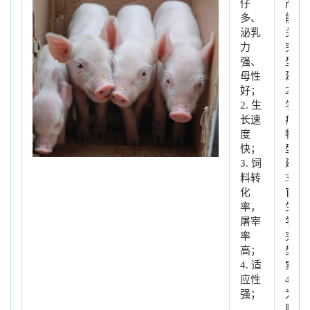
仔
产性
多、
能相
泌乳
关研
力
究模
强、
型创
母性
建
好；
2. 医
2. 生
学疾
长速
病动
度
物模
快；
型构
3. 饲
建
料转
3. 器
化
官再
率，
生医
屠宰
学研
率
究模
高；
型探
4. 适
索
应性
4. 作
强；
为胚
胎移