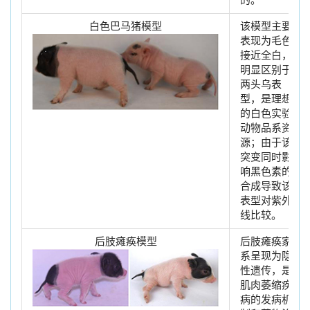
的。
白色巴马猪模型
该模型主要
表现为毛色
接近全白，
明显区别于
两头乌表
型，是理想
的白色实验
动物品系资
源；由于该
突变同时影
响黑色素的
合成导致该
表型对紫外
线比较。
后肢瘫痪模型
后肢瘫痪家
系呈现为隐
性遗传，是
肌肉萎缩疾
病的发病机