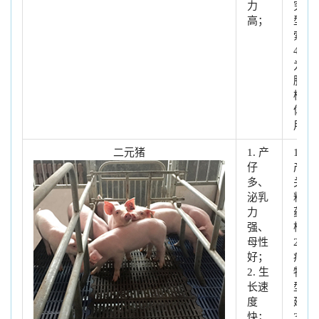
力
究模
高；
型探
索
4. 作
为胚
胎移
植受
体使
用
二元猪
1. 产
1. 生
仔
产相
多、
关饲
泌乳
料，
力
药物
强、
检测
母性
2. 疾
好；
病动
2. 生
物模
长速
型构
度
建
快；
3. 器