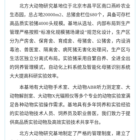
北方大动物研究基地位于北京市昌平区南口燕岭农业
生态园，总占地20000m2、总猪舍栏位680个，具备可存栏
高品质实验猪4000头规模。基地从选址、内部布局到生产
管理严格按照“标准化规模猪场建设”规范化设计，生产区
分为产房舍、保育舍、育成舍、母猪舍、公猪舍，内设消
毒池、兽医室、隔离舍、病死猪无害化处理间，生产区与
生活区独立分离式布局。实验猪采用自繁自养、全进全出
的饲养管理模式，自动化上料系统及智能化母猪识别系统
大大提高科研实验效率。
本基地有大动物手术室、大动物ABR听力测定室、大
动物解剖室、大动物X光辐照仪等多个专业的动物实验室满
足各种动物实验操作需求。基地具有多年饲养和实验经验
的实验动物技术人员、饲养员及职业兽医，我们致力于提
供高品质实验动物及高效实验技术共享平台。
北方大动物研究基地制定了严格的管理制度，建立了