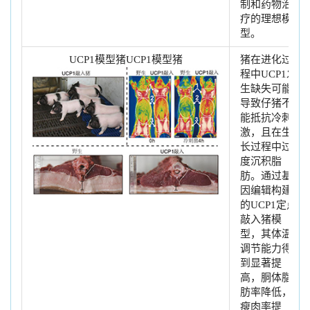
制和药物治
疗的理想模
型。
UCP1模型猪UCP1模型猪
猪在进化过
程中UCP1发
生缺失可能
导致仔猪不
能抵抗冷刺
激，且在生
长过程中过
度沉积脂
肪。通过基
因编辑构建
的UCP1定点
敲入猪模
型，其体温
调节能力得
到显著提
高，胴体脂
肪率降低，
瘦肉率提