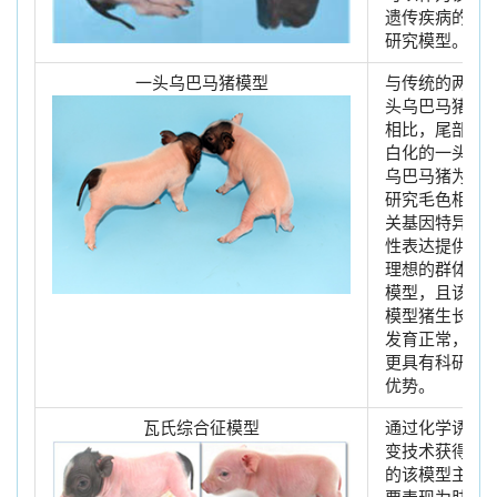
遗传疾病的
研究模型。
一头乌巴马猪模型
与传统的两
头乌巴马猪
相比，尾部
白化的一头
乌巴马猪为
研究毛色相
关基因特异
性表达提供
理想的群体
模型，且该
模型猪生长
发育正常，
更具有科研
优势。
瓦氏综合征模型
通过化学诱
变技术获得
的该模型主