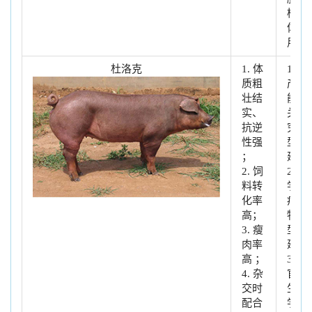
植受
体使
用
杜洛克
1. 体
1. 生
质粗
产性
壮结
能相
实、
关研
抗逆
究模
性强
型创
；
建
2. 饲
2. 医
料转
学疾
化率
病动
高；
物模
3. 瘦
型构
肉率
建
高 ；
3. 器
4. 杂
官再
交时
生医
配合
学研