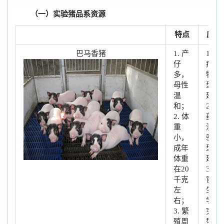
（一）实验猪品系资源
特点
应用
巴马香猪
1. 产
1. 疾
仔
病动
多，
物模
母性
型创
温
建
和；
2. 新
2. 体
药检
重
测实
小，
验模
成年
型构
体重
建
在20
3. 器
千克
官再
左
生医
右；
学研
3. 繁
究模
殖周
型探