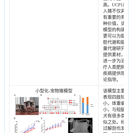
高。UCP1敲
入猪不仅具
有重要的育
种价值，该
模型的构建
更可以为脂
肪代谢和能
量代谢研究
提供素材，
进一步为治
疗人类肥胖
疾病提供理
论指导。
小型化-宠物猪模型
该模型主要
表现四肢短
小，体重偏
小，与短腿
犬有很多类
似之处。经
过解剖也发