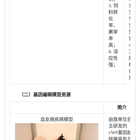
3. 饲
官再
料转
生医
化
学研
率、
究模
屠宰
型探
率
索
高；
4. 作
4. 适
为胚
应性
胎移
强；
植受
体使
用
（二）基因编辑模型资源
简介
血友病疾病模型
由我单位自
主研发的
vWF基因敲
除猪具有与