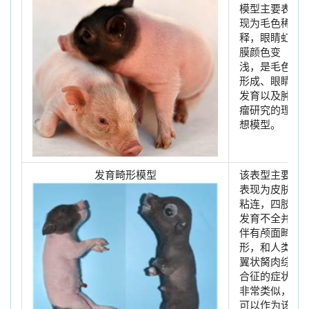
模型主要表
现为毛色稀
释，眼睛虹
膜颜色变
浅，是毛色
形成、眼睛
发育以及肿
瘤研究的理
想模型。
发育畸形模型
该表型主要
表现为皮肤
粘连，四肢
发育不全并
伴有颅面畸
形，和人类
翼状胬肉综
合征的症状
非常类似，
可以作为该