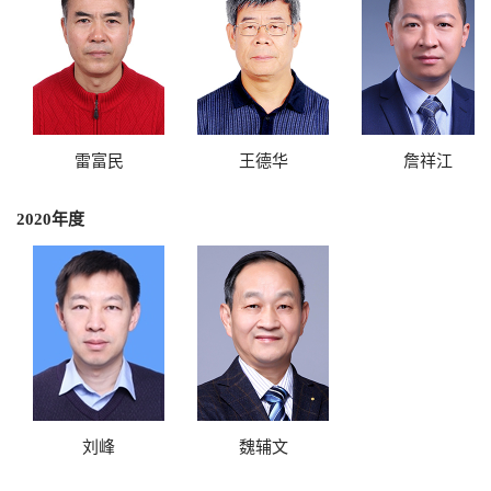
雷富民
王德华
詹祥江
2020年度
刘峰
魏辅文