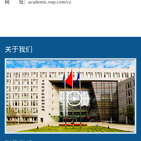
网 址：
academic.oup.com/cz
关于我们
Play
Video