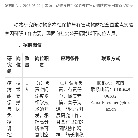
发布时间：2026-05-29 | 来源：动物多样性保护与有害动物防控全国重点实验室
动物研究所动物多样性保护与有害动物防控全国重点实验
室因科研工作需要，现面向社会公开招聘以下岗位人员。
一、招聘岗位
研
岗
数
岗位职
应聘条件
联系方式
究
位
量
责
组
疫
技
1
（1）负
（1）认真负
联系人：陈博
病
术
人
责空间
责，有责任
联系电话：010-648
组
支
免疫多
心，诚实守
06392
学
撑
组学技
信，善于沟
E-mail: bochen@ioz.
与
岗
术的开
通，能独立开
ac.cn
免
发，承
展研究工作，
疫
担高分
且具有良好的
调
辨率可
团队协作精
控
复制空
神，能长期稳