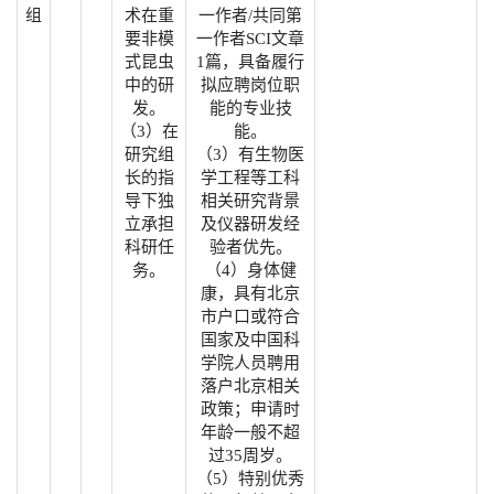
组
术在重
一作者/共同第
要非模
一作者SCI文章
式昆虫
1篇，具备履行
中的研
拟应聘岗位职
发。
能的专业技
（3）在
能。
研究组
（3）有生物医
长的指
学工程等工科
导下独
相关研究背景
立承担
及仪器研发经
科研任
验者优先。
务。
（4）身体健
康，具有北京
市户口或符合
国家及中国科
学院人员聘用
落户北京相关
政策；申请时
年龄一般不超
过35周岁。
（5）特别优秀