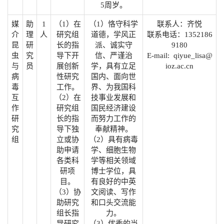
5周岁。
媒
助
1
（1）在
（1）恪守科学
联系人：齐悦
介
理
人
研究组
道德，学风正
联系电话：1352186
昆
研
长的指
派、诚实守
9180
虫
究
导下开
信、严谨治
E-mail: qiyue_lisa@
与
员
展创新
学，具有立足
ioz.ac.cn
病
性研究
国内、面向世
毒
工作。
界、为我国科
互
（2）在
技事业发展和
作
研究组
国民经济建设
研
长的指
而努力工作的
究
导下独
奉献精神。
组
立或协
（2）具有病毒
助申请
学、细胞生物
各类科
学等相关领域
研项
博士学位，具
目。
有良好的中英
（3）协
文阅读、写作
助研究
和口头交流能
组长指
力。
导研究
（3）优秀的当