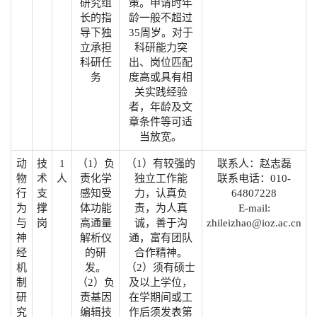
研究组
策。申请时年
长的指
龄一般不超过
导下独
35周岁。对于
立承担
科研能力突
科研任
出、岗位匹配
务
度高或具有相
关实践经验
者，年龄及文
章条件等可适
当放宽。
动
技
1
（1）负
（1）有较强的
联系人：赵志磊
物
术
人
责化学
独立工作能
联系电话：010-
行
支
感知受
力，认真负
64807228
为
撑
体功能
责，为人真
E-mail:
与
岗
高通量
诚，善于沟
zhileizhao@ioz.ac.cn
神
解析仪
通，富有团队
经
的研
合作精神。
机
发。
（2）须有硕士
制
（2）负
及以上学位，
研
责基因
在学期间或工
究
编辑技
作后须发表第