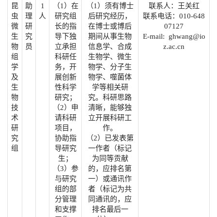
昆
助
1
（1）在
（1）须有博士
联系人：王关红
虫
理
人
研究组
后研究经历，
联系电话：010-648
微
研
长的指
在博士或博后
07127
生
究
导下独
期间从事生物
E-mail: ghwang@io
物
员
立承担
信息学、合成
z.ac.cn
组
科研任
生物学、微生
学
务，开
物学、分子生
及
展创新
物学、噬菌体
生
性科学
学等相关研
物
研究；
究。科研思路
技
（2）申
清晰，能够独
术
请科研
立开展科研工
研
项目，
作。
究
协助指
（2）已发表第
组
导研究
一作者（标记
生；
为同等贡献
（3）参
的，应排名第
与研究
一）或通讯作
组的部
者（标记为共
分管理
同通讯的，应
和支撑
排名最后一