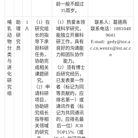
龄一般不超过
35周岁。
哺
助
1
（1）在
（1）热爱本领
联系人：葛德燕
乳
理
人
研究组
域科学研究，
联系电话：1881048
动
研
长的指
能独立开展科
9041
物
究
导下承
研工作，具有
E-mail: gedy@ioz.a
分
员
担科研
良好的沟通能
c.cn,wenzx@ioz.ac.c
类
任务，
力和团队协作
n
与
协助完
能力。
进
成相关
（2）须有博士
化
课题研
后研究经历，
研
究。
已发表第一作
究
（2）申
者（标记为同
组
请科研
等贡献的，应
项目，
排名第一）或
协助研
通讯作者（标
究组长
记为共同通讯
指导相
的，应排名最
关领域
后一位）JCR
的研究
TOP15%（或