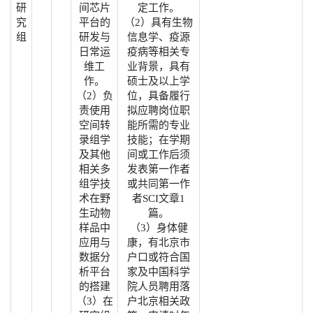
研
间芯片
定工作。
究
平台的
（2）具有生物
组
研发与
信息学、疫源
日常运
疫病等相关专
维工
业背景，具有
作。
硕士及以上学
（2）负
位，具备履行
责使用
拟应聘岗位职
空间转
能所需的专业
录组学
技能；在学期
及其他
间或工作后须
相关多
发表第一作者
组学技
或共同第一作
术在野
者SCI文章1
生动物
篇。
样品中
（3）身体健
应用与
康，有北京市
数据分
户口或符合国
析平台
家及中国科学
的搭建
院人员聘用落
（3）在
户北京相关政