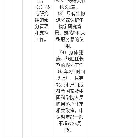
生。
IF≥5）的研究性
（3）参
论文1篇。
与研究
（3）具有生物
组的部
进化或保护生
分管理
物学研究背
和支撑
景，熟悉R和大
工作。
型服务器的使
用。
（4）身体健
康，能胜任长
期的野外工作
（每年2月时间
以上），具有
北京市户口或
符合国家及中
国科学院人员
聘用落户北京
相关政策。申
请时年龄一般
不超过35周
岁。