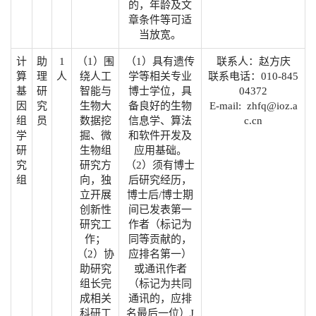
的，年龄及文
章条件等可适
当放宽。
计
助
1
（1）围
（1）具有遗传
联系人：赵方庆
算
理
人
绕人工
学等相关专业
联系电话：010-845
基
研
智能与
博士学位，具
04372
因
究
生物大
备良好的生物
E-mail: zhfq@ioz.a
组
员
数据挖
信息学、算法
c.cn
学
掘、微
和软件开发及
研
生物组
应用基础。
究
研究方
（2）须有博士
组
向，独
后研究经历，
立开展
博士后/博士期
创新性
间已发表第一
研究工
作者（标记为
作；
同等贡献的，
（2）协
应排名第一）
助研究
或通讯作者
组长完
（标记为共同
成相关
通讯的，应排
科研工
名最后一位）J