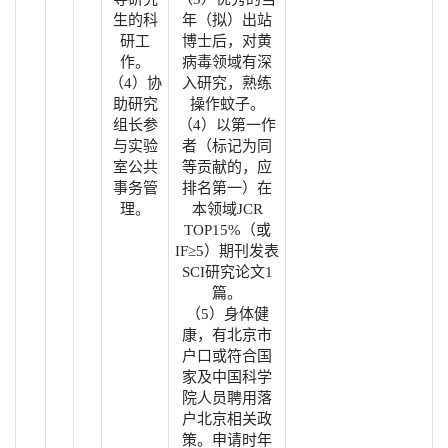
生的科
年（拟）出站
研工
博士后，对黄
作。
病毒领域有深
（4）协
入研究，熟练
助研究
操作蚊子。
组长参
（4）以第一作
与实验
者（标记为同
室公共
等贡献的，应
事务管
排名第一）在
理。
本领域JCR
TOP15%（或
IF≥5）期刊发表
SCI研究论文1
篇。
（5）身体健
康，有北京市
户口或符合国
家及中国科学
院人员聘用落
户北京相关政
策。申请时年