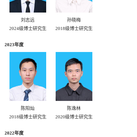
刘志远
孙晓梅
2024级博士研究生
2018级博士研究生
2023年度
陈阳灿
陈逸林
2018级博士研究生
2020级博士研究生
2022年度