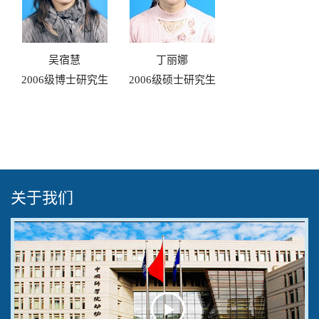
吴宿慧
丁丽娜
2006级博士研究生
2006级硕士研究生
关于我们