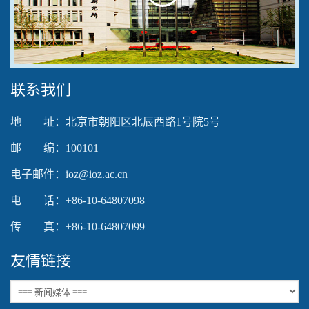
Play
Video
联系我们
地 址：北京市朝阳区北辰西路1号院5号
邮 编：100101
电子邮件：ioz@ioz.ac.cn
电 话：+86-10-64807098
传 真：+86-10-64807099
友情链接