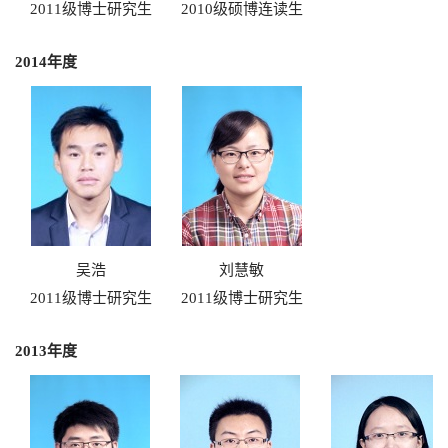
2011级博士研究生
2010级硕博连读生
2014年度
吴浩
刘慧敏
2011级博士研究生
2011级博士研究生
2013年度