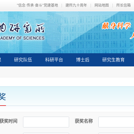
"信念·传承·奋斗"党建基地
建所九十周年
网站地图
所长信箱
果
研究队伍
科研平台
博士后
研究生教育
奖
获奖时间
获奖名称