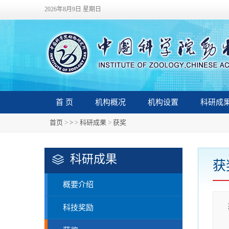
2026年8月9日 星期日
首 页
机构概况
机构设置
科研成
首页
>
>
>
科研成果
>
获奖
科研成果
获
概要介绍
科技奖励