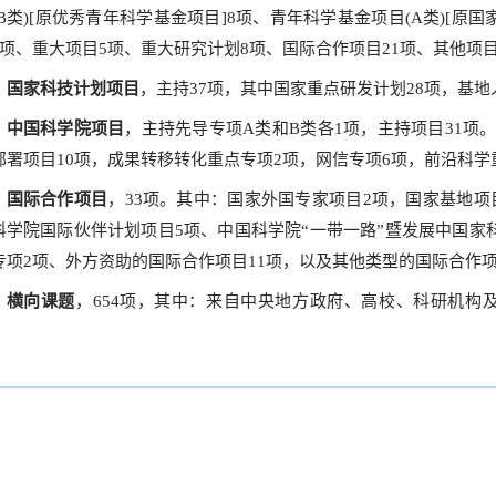
(B类)[原优秀青年科学基金项目]8项、青年科学基金项目(A类)[原
2项、重大项目5项、重大研究计划8项、国际合作项目21项、其他项目
国家科技计划项目
，主持37项，其中国家重点研发计划28项，基地
中国
科学院项目
，主持先导专项A类和B类各1项，主持项目31项
部署项目10项，成果转移转化重点专项2项，网信专项6项，前沿科学
国际合作项目
，33项。其中：国家外国专家项目2项，国家基地项
科学院国际伙伴计划项目5项、中国科学院“一带一路”暨发展中国家
专项2项、外方资助的国际合作项目11项，以及其他类型的国际合作项
横向课题
，654项，其中：来自中央地方政府、高校、科研机构及
。