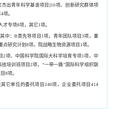
国家杰出青年科学基金项目]10项、创新研究群体项
4项。
人才专项8项，其它1项。
。其中：B类先导项目1项，青年团队项目3项，重
重点研究计划8项，院战略生物资源项目1项。
目2项、中国科学院国际大科学培育专项1项、中
科技培训班项目2项，“一带一路”国际科学组织联
目8项。
其它单位的委托项目240项，企业委托项目414