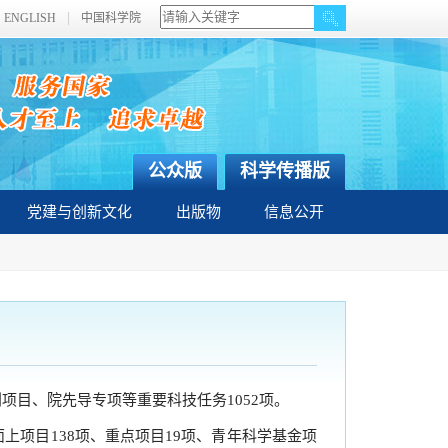
ENGLISH
中国科学院
公众版
科学传播版
党建与创新文化
出版物
信息公开
划项目、院先导专项等重要科技任务1052项。
面上项目138项、重点项目19项、青年科学基金项