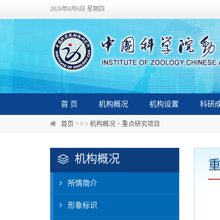
2026年8月6日 星期四
首 页
机构概况
机构设置
科研
首页
>
>
>
机构概况
>
重点研究项目
机构概况
所情简介
形象标识