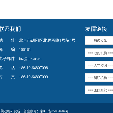
联系我们
友情链接
地 址：北京市朝阳区北辰西路1号院5号
邮 编：100101
电子邮件：ioz@ioz.ac.cn
电 话：+86-10-64807098
传 真：+86-10-64807099
科学院动物研究所 备案序号：
京ICP备05064604号