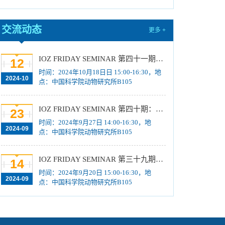
取资格公示
[2024-10-15]
2025年招收推荐免试硕士（含直博）研究生第
交流动态
更多 +
五批拟录取结果公示
[2024-10-15]
关于国产原创药物与干细胞诊疗研发能力提升-
IOZ FRIDAY SEMINAR 第四十一期：昆虫形态多样性及其宏演化动态
12
创新细胞技术研发平台项目水土保持方案报告的公
时间：2024年10月18日日 15:00-16:30，地
示
[2024-10-15]
2024-10
点：中国科学院动物研究所B105
关于2024年度中国科学院杰出科技成就奖的推
荐公示
[2024-09-30]
IOZ FRIDAY SEMINAR 第四十期：宿主-寄生虫系统的宏观生态学、生物多样性展望：从地方到全球
23
中国科学院动物研究所2025年博士招生目录
时间：2024年9月27日 14:00-16:30，地
2024-09
[2024-09-29]
点：中国科学院动物研究所B105
2025年招收推荐免试硕士（含直博）研究生第
四批拟录取结果公示
[2024-09-29]
IOZ FRIDAY SEMINAR 第三十九期：导电高分子光学探针与生物应用
14
时间：2024年9月20日 15:00-16:30，地
2024-09
点：中国科学院动物研究所B105