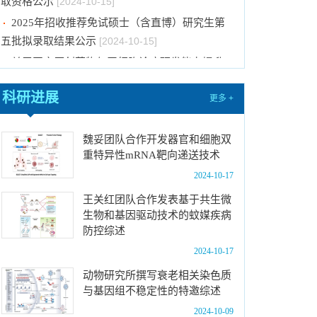
2025年招收推荐免试硕士（含直博）研究生第
五批拟录取结果公示
[2024-10-15]
关于国产原创药物与干细胞诊疗研发能力提升-
创新细胞技术研发平台项目水土保持方案报告的公
示
[2024-10-15]
科研进展
更多 +
关于2024年度中国科学院杰出科技成就奖的推
荐公示
[2024-09-30]
魏妥团队合作开发器官和细胞双
中国科学院动物研究所2025年博士招生目录
重特异性mRNA靶向递送技术
[2024-09-29]
2024-10-17
2025年招收推荐免试硕士（含直博）研究生第
王关红团队合作发表基于共生微
四批拟录取结果公示
[2024-09-29]
生物和基因驱动技术的蚊媒疾病
中国科学院动物研究所2025年招收攻读博士学
防控综述
位研究生简章
[2024-10-21]
2024-10-17
中国科学院动物研究所2025年招收攻读硕士学
动物研究所撰写衰老相关染色质
位研究生简章
[2024-10-15]
与基因组不稳定性的特邀综述
中国科学院动物研究所2025年推免生放弃拟录
2024-10-09