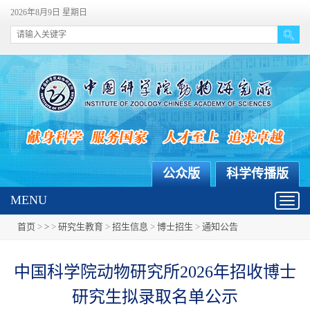
2026年8月9日 星期日
公众版
科学传播版
MENU
Toggl
navig
首页
>
>
>
研究生教育
>
招生信息
>
博士招生
>
通知公告
中国科学院动物研究所2026年招收博士
研究生拟录取名单公示