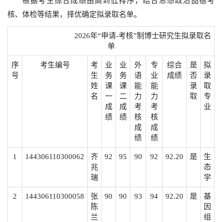
根据考生综合成绩由高到低排序，结合思想政治品德考
核、体检等结果，择优确定拟录取名单。
2026年“申请-考核”制博士研究生拟录取名
单
序
考生编号
考
业
业
外
专
综合
是
拟
号
生
务
务
语
业
成绩
否
录
姓
课
课
能
能
录
取
名
一
二
力
力
取
专
成
成
考
考
业
绩
绩
核
核
成
成
绩
绩
1
144306110300062
齐
92
95
90
92
92.20
是
生
兆
态
瑞
学
2
144306110300058
张
90
90
93
94
92.20
是
基
陈
因
兰
组