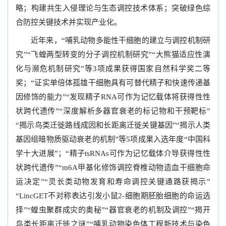
略；构建共生入侵理论与生态调控技术体系；突破绿色综
合防控关键技术并实现产业化。
近年来，“哺乳动物多能性干细胞的建立与调控机制研
究”“飞蝗两型转变的分子调控机制研究”“大熊猫适应性演
化与濒危机制研究”等3项成果获得国家自然科学奖二等
奖；“证实单倍体孤雄干细胞具有可替代精子和快速传递基
因修饰的能力”“发现精子RNA可作为记忆载体将获得性性
状跨代遗传”“深度解析多器官衰老的标记物和干预靶标”
“揭示鸟类迁徙路线成因和长距离迁徙关键基因”“揭示人类
基因组暗物质驱动衰老的机制”等5项成果入选年度“中国科
学十大进展”；“精子tsRNAs可作为记忆载体介导获得性性
状跨代遗传”“m6A甲基化修饰调控脊椎动物造血干细胞命
运决定”“灵长类动物发育和寿命调控关键通路获揭示”
“LincGET不对称表达引发小鼠2-细胞期胚胎细胞的命运选
择”“蝗虫聚群成灾的奥秘”“器官衰老的机制及调控”“揭开
鸟类长距离迁徙之谜”“哺乳动物染色体工程新技术与染色