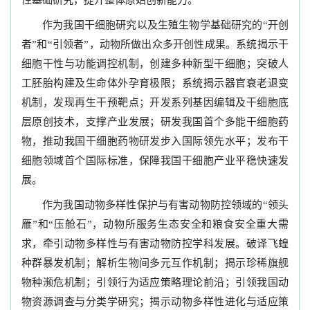
性基础研究，提升整体原始创新能力。
作为我国干细胞研究以及生殖生物学基础研究的“开创
者”和“引领者”，动物所做出众多开创性成果。系统揭示干
细胞干性与功能调控机制，创建多种新型干细胞；突破人
工胚胎构建及生命体外孕育极限；系统揭示器官衰老退变
机制，发现再生干预靶点；开发系列基因编辑及干细胞底
层原创技术，支撑产业发展；研发我国首个多能干细胞药
物，推动我国干细胞药物研发步入国际领先水平；发布干
细胞领域首个国际标准，保障我国干细胞产业平稳快速发
展。
作为我国动物多样性保护与有害动物防控领域的“领头
雁”和“压舱石”，动物所服务生态安全和粮食安全重大需
求，牵引动物多样性与有害动物防控学科发展。破译飞蝗
种群暴发机制；解析生物间多元互作机制；揭示珍稀旗舰
物种濒危机制；引领行为适应策略理论前沿；引领我国动
物资源调查与分类学研究；揭示动物多样性进化与适应策