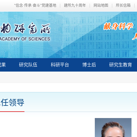
"信念·传承·奋斗"党建基地
建所九十周年
网站地图
所长信箱
成果
研究队伍
科研平台
博士后
研究生教育
现任领导