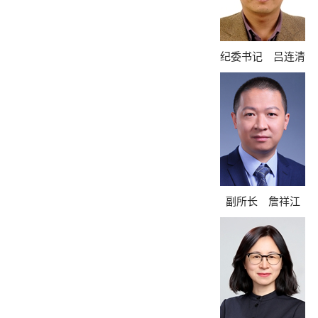
纪委书记 吕连清
副所长 詹祥江