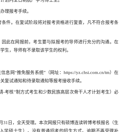
家计划内全日制脱产学习博士生。
定办理报考手续。
考条件。在复试阶段将对报考资格进行复查，凡不符合报考条
，因此在网报前，考生要与拟报考的导师进行充分的沟通。在
某学生，导师有不录取该学生的权利。
服务系统”（网址：https://yz.chsi.com.cn/tm）在
相关复试通知和待录取通知等报考接收手续。
请-考核”制方式考生和少数民族高层次骨干人才计划考生）必
-10月31日，全天受理。本次网报只有硕博连读转博考核报名（生
季入学硕士生），没有普通招考的招生方式。逾期不再受理补