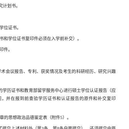
研究计划书。
士学位证书。
证书和学位证书复印件必须在入学前补交）。
复印件。
学术会议报告、专利、获奖情况及考生的科研经历、研究兴趣
发的学历证书和教育部留学服务中心进行硕士学位认证报告（应
间，并在报到前查验学历证书和认证报告的原件和补交复印
盖章的思想政治品德鉴定表（附件5）。
除了提交上述材料外（第3条、第8条自愿提交），还须提交由原