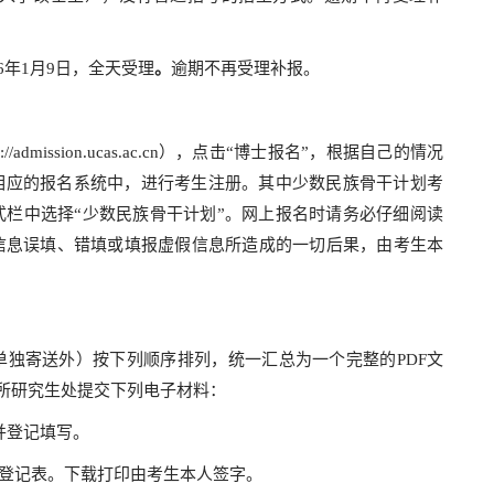
26年1月9日，全天受理
。
逾期不再受理补报。
mission.ucas.ac.cn），点击“博士报名”，根据自己的情况
入相应的报名系统中，进行考生注册。其中少数民族骨干计划考
式栏中选择“少数民族骨干计划”。网上报名时请务必仔细阅读
信息误填、错填或填报虚假信息所造成的一切后果，由考生本
独寄送外）按下列顺序排列，统一汇总为一个完整的PDF文
究所研究生处提交下列电子材料：
并登记填写。
考登记表。下载打印由考生本人签字。