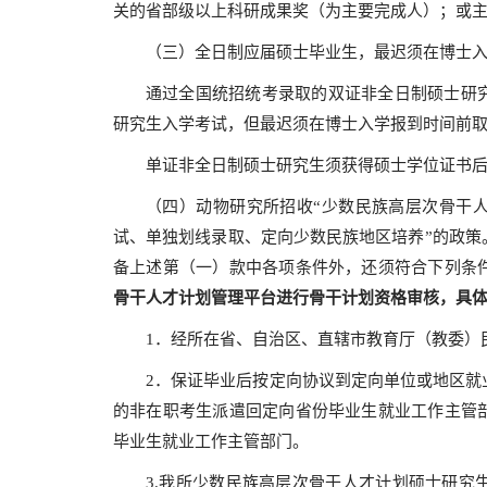
关的省部级以上科研成果奖（为主要完成人）；或
（三）全日制应届硕士毕业生，最迟须在博士
通过全国统招统考录取的双证非全日制硕士研
研究生入学考试，但最迟须在博士入学报到时间前
单证非全日制硕士研究生须获得硕士学位证书
（四）动物研究所招收“少数民族高层次骨干人
试、单独划线录取、定向少数民族地区培养”的政策
备上述第（一）款中各项条件外，还须符合下列条
骨干人才计划管理平台进行骨干计划资格审核，具
1．经所在省、自治区、直辖市教育厅（教委）
2．保证毕业后按定向协议到定向单位或地区就
的非在职考生派遣回定向省份毕业生就业工作主管
毕业生就业工作主管部门。
3.我所少数民族高层次骨干人才计划硕士研究