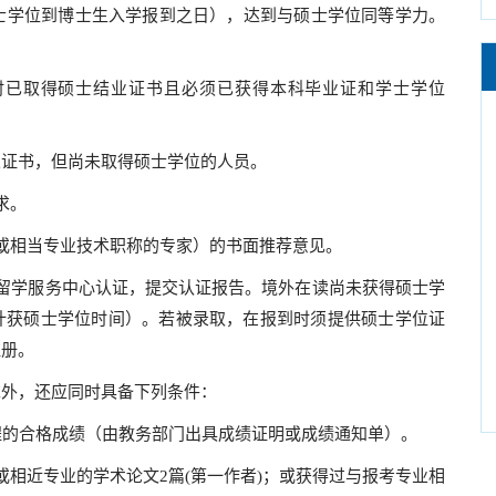
士学位到博士生入学报到之日），达到与硕士学位同等学力。
时已取得硕士结业证书且必须已获得本科毕业证和学士学位
业证书，但尚未取得硕士学位的人员。
求。
或相当专业技术职称的专家）的书面推荐意见。
留学服务中心认证，提交认证报告。境外在读尚未获得硕士学
计获硕士学位时间）。若被录取，在报到时须提供硕士学位证
注册。
求外，还应同时具备下列条件：
程的合格成绩（由教务部门出具成绩证明或成绩通知单）。
或相近专业的学术论文2篇(第一作者)；或获得过与报考专业相