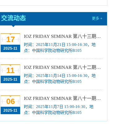
2026年招收推荐免试硕士（含直博）研究生第
五批拟录取结果公示
[2025-09-30]
交流动态
更多 +
2026年推免生/直博生放弃拟录取资格名单公示
[2025-09-26]
IOZ FRIDAY SEMINAR 第八十三期：Circannual timekeeping - basic mechanisms and functional relevance、The Rhythms of Hibernation: Clocks, Metabolism, and Life in Slow Motion
17
2026年招收推荐免试硕士（含直博）研究生第
时间：2025年11月21日 15:00-16:30，地
2025-11
四批拟录取结果公示
[2025-09-23]
点：中国科学院动物研究所B105
2026年招收推荐免试硕士（含直博）研究生第
三批拟录取结果公示
[2025-09-16]
IOZ FRIDAY SEMINAR 第八十二期：RNA功能基因组学新技术及应用、The crosstalk between RNA modification and chromatin regulation
11
时间：2025年11月14日 15:00-16:30，地
2025-11
点：中国科学院动物研究所B105
IOZ FRIDAY SEMINAR 第八十一期：Archaic Genomes and Insights into Human Evolution
06
时间：2025年11月7日 15:00-16:30，地
2025-11
点：中国科学院动物研究所B105