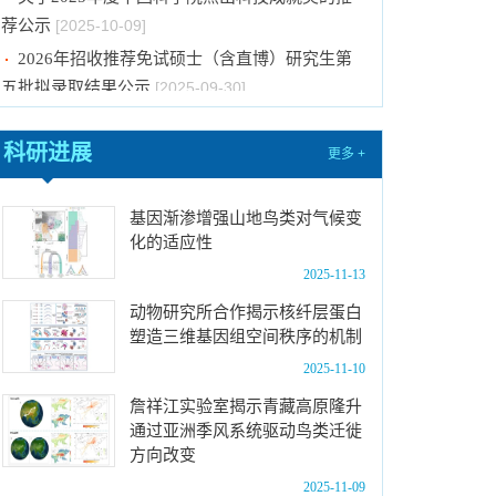
荐公示
[2025-10-09]
2026年招收推荐免试硕士（含直博）研究生第
五批拟录取结果公示
[2025-09-30]
2026年推免生/直博生放弃拟录取资格名单公示
[2025-09-26]
科研进展
2026年招收推荐免试硕士（含直博）研究生第
更多 +
四批拟录取结果公示
[2025-09-23]
2026年招收推荐免试硕士（含直博）研究生第
基因渐渗增强山地鸟类对气候变
化的适应性
三批拟录取结果公示
[2025-09-16]
2025-11-13
中国科学院动物研究所2026年招收攻读博士学
位研究生简章
[2025-11-13]
动物研究所合作揭示核纤层蛋白
塑造三维基因组空间秩序的机制
中国科学院动物研究所2026年硕士研究生招生
章程
[2025-10-12]
2025-11-10
中国科学院动物研究所2026年硕士招生目录
詹祥江实验室揭示青藏高原隆升
[2025-10-09]
通过亚洲季风系统驱动鸟类迁徙
方向改变
关于2025年度中国科学院杰出科技成就奖的推
2025-11-09
荐公示
[2025-10-09]