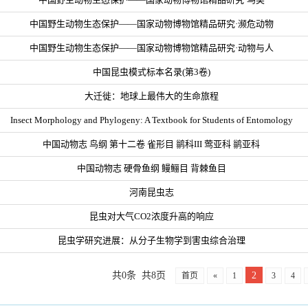
中国野生动物生态保护——国家动物博物馆精品研究·濒危动物
中国野生动物生态保护——国家动物博物馆精品研究·动物与人
中国昆虫模式标本名录(第3卷)
大迁徙：地球上最伟大的生命旅程
Insect Morphology and Phylogeny: A Textbook for Students of Entomology
中国动物志 鸟纲 第十二卷 雀形目 鹟科III 莺亚科 鹟亚科
中国动物志 硬骨鱼纲 鳗鲡目 背棘鱼目
河南昆虫志
昆虫对大气CO2浓度升高的响应
昆虫学研究进展：从分子生物学到害虫综合治理
共0条 共8页
2
首页
«
1
3
4