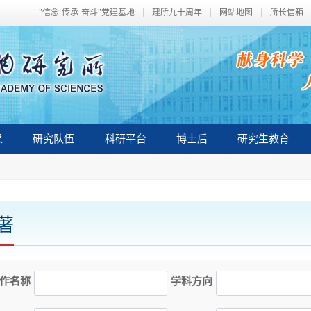
"信念·传承·奋斗"党建基地
建所九十周年
网站地图
所长信箱
果
研究队伍
科研平台
博士后
研究生教育
著
作名称
学科方向