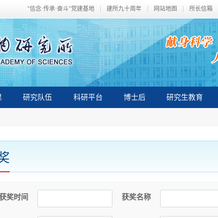
"信念·传承·奋斗"党建基地
建所九十周年
网站地图
所长信箱
果
研究队伍
科研平台
博士后
研究生教育
奖
获奖时间
获奖名称