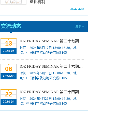
营活动招募计划
[2024-05-14]
进化机制
中国科学院动物研究所2024年招收硕士研究生
2024-04-18
复试及拟录取结果公示
[2024-04-02]
中国科学院动物研究所2024年招收硕士研究生
交流动态
更多 +
复试分数线及复试名单公告
[2024-03-19]
中国科学院动物研究所2024年招收硕士学位研
IOZ FRIDAY SEMINAR 第二十七期：骨科临床问题、数据与未来挑战
13
究生复试录取办法
[2024-03-19]
时间：2024年5月17日 15:00-16:30，地
2024-05
中国科学院动物研究所2024年博士招考“申请-考
点：中国科学院动物研究所B105
核”制业务课笔试成绩及进入面试名单公示
[2024-
01-25]
IOZ FRIDAY SEMINAR 第二十六期：Rabphilin-3A undergoes phase separation to regulate GluN2A mobility and surface clustering
06
中国科学院动物研究所2024年博士招考“申请-考
时间：2024年5月10日 15:00-16:30，地
2024-05
核”制进入笔试名单公示
[2024-01-19]
点：中国科学院动物研究所B105
中国科学院动物研究所2024年博士招考“申请-考
IOZ FRIDAY SEMINAR 第二十四期：A Trilogy in Taxonomic Renaissance
核”制业务课笔试、面试总体要求及规程
[2024-01-
22
17]
时间：2024年4月26日 15:00-16:30，地
2024-04
点：中国科学院动物研究所B105