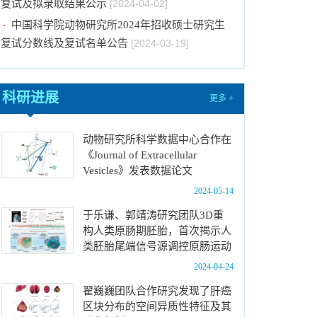
复试及拟录取结果公示
[2024-04-02]
中国科学院动物研究所2024年招收硕士研究生
复试分数线及复试名单公告
[2024-03-19]
中国科学院动物研究所2024年招收硕士学位研
究生复试录取办法
[2024-03-19]
科研进展
更多 +
中国科学院动物研究所2024年博士招考“申请-考
核”制业务课笔试成绩及进入面试名单公示
[2024-
动物研究所科学数据中心合作在
01-25]
《Journal of Extracellular
中国科学院动物研究所2024年博士招考“申请-考
Vesicles》发表数据论文
核”制进入笔试名单公示
[2024-01-19]
2024-05-14
中国科学院动物研究所2024年博士招考“申请-考
于乐谦、郭靖涛研究团队3D重
核”制业务课笔试、面试总体要求及规程
[2024-01-
构人类原肠期胚胎，首次揭示人
17]
类胚胎尾端信号源调控原肠运动
中国科学院动物研究所2024年招收博士研究生
2024-04-24
拟录取名单公示
[2024-05-16]
翟巍巍团队合作研究发现了肝癌
中国科学院动物研究所2024年优秀大学生夏令
区块分布的空间异质性特征及其