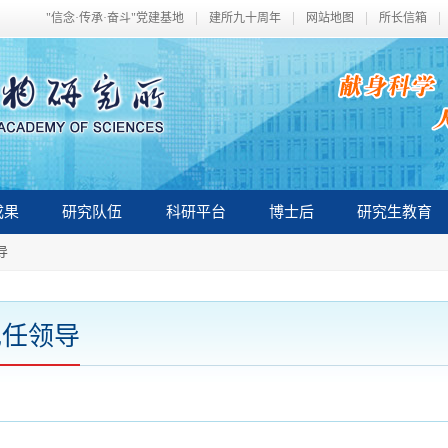
"信念·传承·奋斗"党建基地
建所九十周年
网站地图
所长信箱
成果
研究队伍
科研平台
博士后
研究生教育
导
现任领导