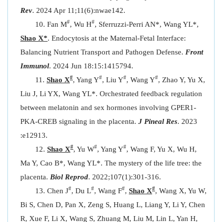
Rev
. 2024 Apr 11;11(6):nwae142.
#
#
Fan M
, Wu H
, Sferruzzi-Perri AN*, Wang YL*,
Shao X*
. Endocytosis at the Maternal-Fetal Interface:
Balancing Nutrient Transport and Pathogen Defense.
Front
Immunol
. 2024 Jun 18:15:1415794.
#
#
#
#
Shao X
, Yang Y
, Liu Y
, Wang Y
, Zhao Y, Yu X,
Liu J, Li YX, Wang YL*. Orchestrated feedback regulation
between melatonin and sex hormones involving GPER1-
PKA-CREB signaling in the placenta.
J Pineal Res
. 2023
:e12913.
#
#
#
Shao X
, Yu W
, Yang Y
, Wang F, Yu X, Wu H,
Ma Y, Cao B*, Wang YL*. The mystery of the life tree: the
placenta.
Biol Reprod
. 2022;107(1):301-316.
#
#
#
#
Chen J
, Du L
, Wang F
,
Shao X
, Wang X, Yu W,
Bi S, Chen D, Pan X, Zeng S, Huang L, Liang Y, Li Y, Chen
R, Xue F, Li X, Wang S, Zhuang M, Liu M, Lin L, Yan H,