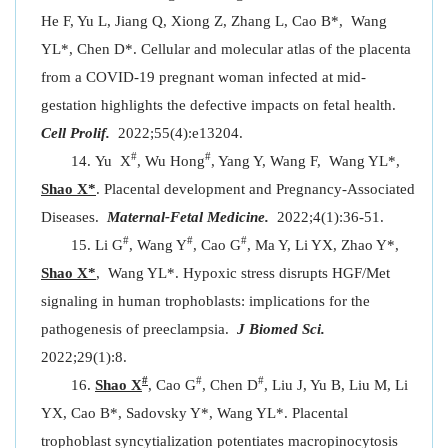
He F, Yu L, Jiang Q, Xiong Z, Zhang L, Cao B*, Wang
YL*, Chen D*. Cellular and molecular atlas of the placenta
from a COVID-19 pregnant woman infected at mid-
gestation highlights the defective impacts on fetal health.
Cell Prolif.
2022;55(4):e13204.
#
#
Yu X
, Wu Hong
, Yang Y, Wang F, Wang YL*,
Shao X*
. Placental development and Pregnancy-Associated
Diseases.
Maternal-Fetal Medicine.
2022;4(1):36-51.
#
#
#
Li G
, Wang Y
, Cao G
, Ma Y, Li YX, Zhao Y*,
Shao X*
, Wang YL*. Hypoxic stress disrupts HGF/Met
signaling in human trophoblasts: implications for the
pathogenesis of preeclampsia.
J Biomed Sci.
2022;29(1):8.
#
#
#
Shao X
, Cao G
, Chen D
, Liu J, Yu B, Liu M, Li
YX, Cao B*, Sadovsky Y*, Wang YL*. Placental
trophoblast syncytialization potentiates macropinocytosis