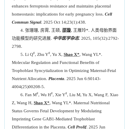
enhances ferroptosis resistance and maintains placental
homeostasis: implications for early pregnancy loss.
Cell
Commun Signal
. 2025 Oct 14;23(1):438.
张珊珊, 房霄, 王硕,
邵璇
, 王雁玲*. 人类母胎界面
功能模型的研究进展.
中华医学杂志
. 2025, 105(32):2792-
2798.
#
#
Li Q
, Zhu Y
, Yu X,
Shao X*
, Wang YL*.
Molecular Regulation and Functional Benefits of
Trophoblast Syncytialization in Optimizing Maternal-Fetal
Nutrient Allocation.
Placenta
. 2025 Jun 6:S0143-
4004(25)00208-5.
#
#
#
Fan M
, Wu H
, Xie Y
, Liu M, Yu X, Wang F, Xiao
Z, Wang H,
Shao X*
, Wang YL*. Maternal Nutritional
Status Governs Fetal Development by Modulating
Imprinting Gene GAB1-Mediated Trophoblast
Differentiation in the Placenta.
Cell Prolif
. 2025 Jun