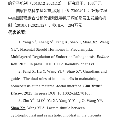
的分子机制（2018.12-2021.12），研究骨干，108万元
国家自然科学基金重点项目（81730040）：妊娠过程
中类固醇激素合成和代谢紊乱导致子痫前期发生发展的机
制（2018.01-2021.12），参加人，294万元
代表论著：
#
#
Yang Y
, Zhang S
, Fang X, Shao T,
Shao X*
, Wang
YL*. Placental Steroid Hormones in Preeclampsia:
Multilayered Regulation of Endocrine Pathogenesis.
Endocr
Rev
. 2025. In press. DOI: 10.1210/endrev/bnaf039.
Fang X, Hu Y, Wang YL*,
Shao X*
. Guardians and
guides: The dual roles of immune cells in maintaining
homeostasis at the maternal‐foetal interface.
Clin Transl
Discov
. 2025. In press DOI: 10.1002/ctd2.70103.
#
#
#
Zhu Y
, Li Q
, Yu X
, Yang Y, Yang Q, Wang Y*,
Shao X*
, Wang YL*. Lactate shuttle between
cytotrophoblast and syncytiotrophoblast in the placenta