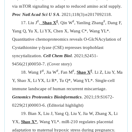
via mTOR signaling to adapt to reduced amino acid supply.
Proc Natl Acad Sci U S A
. 2021;118(3):e2017092118.
#
#
#
#
Liu J
,
Shao X
, Qin W
, Yanling Zhang
, Dang F,
Yang Q, Yu X, Li YX, Chen X, Wang C*, Wang YL*.
Quantitative chemoproteomics reveals O-GlcNAcylation of
Cystathionine γ-lyase (CSE) represses trophoblast
syncytialization.
Cell Chem Biol
. 2021;S2451-
9456(21)00050-7. (Cover story)
#
#
#
#
Wang F
, Jia W
, Fan M
,
Shao X
. Li Z, Liu Y, Ma
Y, Shao X, Li YX, Li R*, Tu Q*, Wang YL*. Single-cell
immune landscape of human recurrent miscarriage.
Genomics Proteomics Bioinformatics
. 2021;19:S1672-
0229(21)00003-6. (Editorial highlight)
Bian X, Liu J, Yang Q, Liu Y, Jia W, Zhang X, Li
YX,
Shao X*
, Wang YL*. miR-210 regulates placental
adaptation to maternal hypoxic stress during pregnancy.