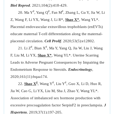
Biol Reprod
. 2021;104(2):418-429.
#
#
#
Ma Y
, Yang Q
, Fan M
, Zhang L, Gu Y, Jia W, Li
Z, Wang F, Li YX, Wang J, Li R*,
Shao X*
, Wang YL*.
Placental endovascular extravillous trophoblasts (enEVTs)
educate maternal T-cell differentiation along the maternal-
placental circulation.
Cell Prolif
. 2020;53(5):e12802.
#
#
Li Z
, Bian X
, Ma Y, Yang Q, Jia W, Liu J, Wang
F, Liu M, Li YX,
Shao X*
, Wang YL*. Uterine Scarring
Leads to Adverse Pregnant Consequences by Impairing the
Endometrium Response to Steroids.
Endocrinology
,
2020;161(11):bqaa174.
#
#
#
Shao X
, Wang Y
, Liu Y
, Guo X, Li D, Huo R,
Jia W, Cao G, Li YX, Liu M, Sha J, Zhao Y, Wang YL*.
Association of imbalanced sex hormone production with
excessive procoagulation factor SerpinF2 in preeclampsia.
J
Hypertens
. 2019;37(1):197-205.