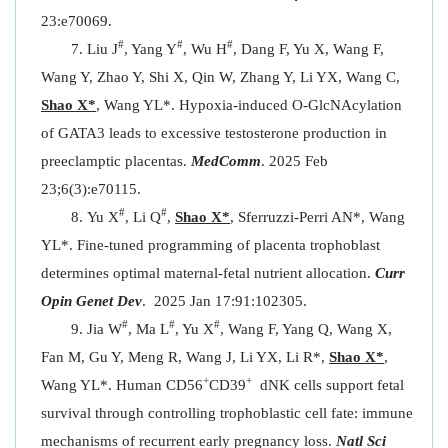
23:e70069.
#
#
#
Liu J
, Yang Y
, Wu H
, Dang F, Yu X, Wang F,
Wang Y, Zhao Y, Shi X, Qin W, Zhang Y, Li YX, Wang C,
Shao X*
, Wang YL*. Hypoxia-induced O-GlcNAcylation
of GATA3 leads to excessive testosterone production in
preeclamptic placentas.
MedComm
. 2025 Feb
23;6(3):e70115.
#
#
Yu X
, Li Q
,
Shao X*
, Sferruzzi-Perri AN*, Wang
YL*. Fine-tuned programming of placenta trophoblast
determines optimal maternal-fetal nutrient allocation.
Curr
Opin Genet Dev
. 2025 Jan 17:91:102305.
#
#
#
Jia W
, Ma L
, Yu X
, Wang F, Yang Q, Wang X,
Fan M, Gu Y, Meng R, Wang J, Li YX, Li R*,
Shao X*
,
+
+
Wang YL*. Human CD56
CD39
dNK cells support fetal
survival through controlling trophoblastic cell fate: immune
mechanisms of recurrent early pregnancy loss.
Natl Sci