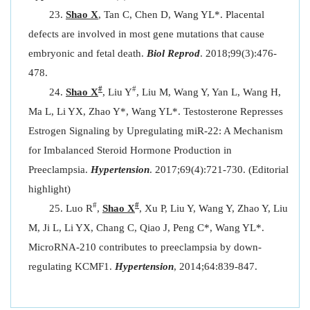
Shao X
, Tan C, Chen D, Wang YL*. Placental
defects are involved in most gene mutations that cause
embryonic and fetal death.
Biol Reprod
. 2018;99(3):476-
478.
#
#
Shao X
, Liu Y
, Liu M, Wang Y, Yan L, Wang H,
Ma L, Li YX, Zhao Y*, Wang YL*. Testosterone Represses
Estrogen Signaling by Upregulating miR-22: A Mechanism
for Imbalanced Steroid Hormone Production in
Preeclampsia.
Hypertension
. 2017;69(4):721-730. (Editorial
highlight)
#
#
Luo R
,
Shao X
, Xu P, Liu Y, Wang Y, Zhao Y, Liu
M, Ji L, Li YX, Chang C, Qiao J, Peng C*, Wang YL*.
MicroRNA-210 contributes to preeclampsia by down-
regulating KCMF1.
Hypertension
, 2014;64:839-847.