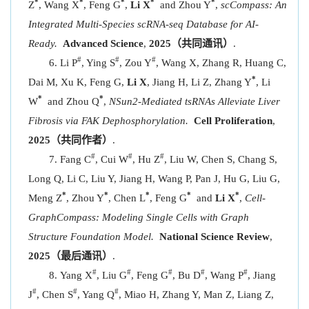
*
*
*
*
*
Z
, Wang X
, Feng G
,
Li X
and Zhou Y
,
scCompass: An
Integrated Multi-Species scRNA-seq Database for AI-
Ready.
Adv
anced Science
,
2025
（共同通讯）
.
#
#
#
Li P
, Ying S
, Zou Y
, Wang X, Zhang R, Huang C,
*
Dai M, Xu K, Feng G,
Li X
, Jiang H, Li Z, Zhang Y
, Li
*
*
W
and Zhou Q
,
NSun2-Mediated tsRNAs Alleviate Liver
Fibrosis via FAK Dephosphorylation.
Cell Prolif
eration
,
2025（共同作者）
.
#
#
#
Fang C
, Cui W
, Hu Z
, Liu W, Chen S, Chang S,
Long Q, Li C, Liu Y, Jiang H, Wang P, Pan J, Hu G, Liu G,
*
*
*
*
*
Meng Z
, Zhou Y
, Chen L
, Feng G
and
Li X
,
Cell-
GraphCompass: Modeling Single Cells with Graph
Structure Foundation Model.
National Science Review
,
2025（最后通讯）
.
#
#
#
#
#
Yang X
, Liu G
, Feng G
, Bu D
, Wang P
, Jiang
#
#
#
J
, Chen S
, Yang Q
, Miao H, Zhang Y, Man Z, Liang Z,