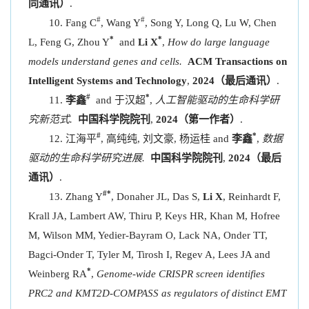
同通讯）
.
#
#
Fang C
, Wang Y
, Song Y, Long Q, Lu W, Chen
*
*
L, Feng G, Zhou Y
and
Li X
,
How do large language
models understand genes and cells.
ACM Transactions on
Intelligent Systems and Technology
,
2024（最后通讯）
.
#
*
李鑫
and 于汉超
,
人工智能驱动的生命科学研
究新范式.
中国科学院院刊
,
2024（第一作者）
.
#
*
江海平
, 高纯纯, 刘文豪, 杨运桂 and
李鑫
,
数据
驱动的生命科学研究进展.
中国科学院院刊
,
2024（最后
通讯）
.
#*
Zhang Y
, Donaher JL, Das S,
Li X
, Reinhardt F,
Krall JA, Lambert AW, Thiru P, Keys HR, Khan M, Hofree
M, Wilson MM, Yedier-Bayram O, Lack NA, Onder TT,
Bagci-Onder T, Tyler M, Tirosh I, Regev A, Lees JA and
*
Weinberg RA
,
Genome-wide CRISPR screen identifies
PRC2 and KMT2D-COMPASS as regulators of distinct EMT