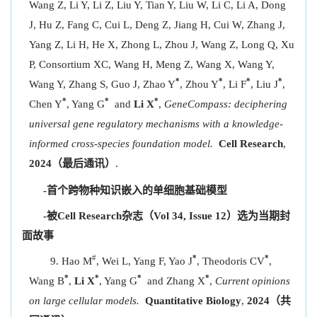
Wang Z, Li Y, Li Z, Liu Y, Tian Y, Liu W, Li C, Li A, Dong
J, Hu Z, Fang C, Cui L, Deng Z, Jiang H, Cui W, Zhang J,
Yang Z, Li H, He X, Zhong L, Zhou J, Wang Z, Long Q, Xu
P, Consortium XC, Wang H, Meng Z, Wang X, Wang Y,
*
*
*
*
Wang Y, Zhang S, Guo J, Zhao Y
, Zhou Y
, Li F
, Liu J
,
*
*
*
Chen Y
, Yang G
and
Li X
,
GeneCompass: deciphering
universal gene regulatory mechanisms with a knowledge-
informed cross-species foundation model.
Cell Res
earch
,
2024（最后通讯）
.
-首个跨物种知识嵌入的单细胞基础模型
-
被Cell Research杂志（Vol 34, Issue 12）选为当期封
面故事
#
*
*
Hao M
, Wei L, Yang F, Yao J
, Theodoris CV
,
*
*
*
*
Wang B
,
Li X
, Yang G
and Zhang X
,
Current opinions
on large cellular models.
Quantitative Biology
,
2024（共