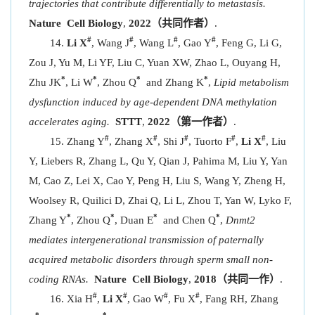
trajectories that contribute differentially to metastasis.
Nat
ure
Cell Biol
ogy
,
2022（共同作者）
.
#
#
#
#
Li X
, Wang J
, Wang L
, Gao Y
, Feng G, Li G,
Zou J, Yu M, Li YF, Liu C, Yuan XW, Zhao L, Ouyang H,
*
*
*
*
Zhu JK
, Li W
, Zhou Q
and Zhang K
,
Lipid metabolism
dysfunction induced by age-dependent DNA methylation
accelerates aging.
STTT
,
2022（第一作者）
.
#
#
#
#
#
Zhang Y
, Zhang X
, Shi J
, Tuorto F
,
Li X
, Liu
Y, Liebers R, Zhang L, Qu Y, Qian J, Pahima M, Liu Y, Yan
M, Cao Z, Lei X, Cao Y, Peng H, Liu S, Wang Y, Zheng H,
Woolsey R, Quilici D, Zhai Q, Li L, Zhou T, Yan W, Lyko F,
*
*
*
*
Zhang Y
, Zhou Q
, Duan E
and Chen Q
,
Dnmt2
mediates intergenerational transmission of paternally
acquired metabolic disorders through sperm small non-
coding RNAs.
Nat
ure
Cell Biol
ogy
,
2018（共同一作）
.
#
#
#
#
Xia H
,
Li X
, Gao W
, Fu X
, Fang RH, Zhang