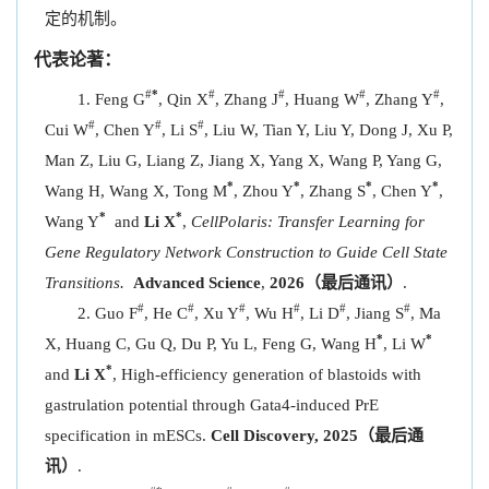
定的机制。
代表论著：
#
*
#
#
#
#
Feng G
, Qin X
, Zhang J
, Huang W
, Zhang Y
,
#
#
#
Cui W
, Chen Y
, Li S
, Liu W, Tian Y, Liu Y, Dong J, Xu P,
Man Z, Liu G, Liang Z, Jiang X, Yang X, Wang P, Yang G,
*
*
*
*
Wang H, Wang X, Tong M
, Zhou Y
, Zhang S
, Chen Y
,
*
*
Wang Y
and
Li X
,
CellPolaris: Transfer Learning for
Gene Regulatory Network Construction to Guide Cell State
Transitions.
Advanced Science
,
2026（最后通讯）
.
#
#
#
#
#
#
Guo F
, He C
, Xu Y
, Wu H
, Li D
, Jiang S
, Ma
*
*
X, Huang C, Gu Q, Du P, Yu L, Feng G, Wang H
, Li W
*
and
Li X
, High-efficiency generation of blastoids with
gastrulation potential through Gata4-induced PrE
specification in mESCs.
Cell Discovery, 2025（最后通
讯）
.