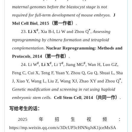
maternal genomes before the blastocyst stage is not
required for full-term development of mouse embryos.
J
Mol Cell Biol
,
2015（第一作者）
.
#
*
Li X
, Xia B-l, Li W and Zhou Q
,
Assessing
reprogramming by chimera formation and tetraploid
complementation
.
Nuclear Reprogramming: Methods and
Protocols
,
2014（第一作者）
.
#
#
#
#
Li W
,
Li X
, Li T
, Jiang MG
, Wan H, Luo GZ,
Feng C, Cui X, Teng F, Yuan Y, Zhou Q, Gu Q, Shuai L, Sha
*
J, Xiao Y, Wang L, Liu Z, Wang XJ, Zhao XY and Zhou Q
,
Genetic modification and screening in rat using haploid
embryonic stem cells.
Cell Stem Cell
,
2014（共同一作）
.
写给考生的话：
2025年招生视频：
https://mp.weixin.qq.com/s/3DcUP3cHNNqJsK1jceMxSA