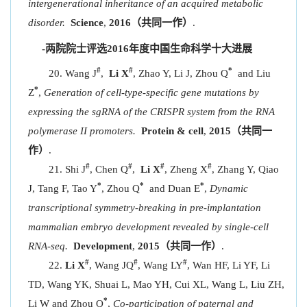
intergenerational inheritance of an acquired metabolic
disorder.
Science
,
2016（共同一作）
.
-两院院士评选2016年度中国生命科学十大进展
#
#
*
Wang J
,
Li X
, Zhao Y, Li J, Zhou Q
and Liu
*
Z
,
Generation of cell-type-specific gene mutations by
expressing the sgRNA of the CRISPR system from the RNA
polymerase II promoters.
Protein & cell
,
2015（共同一
作）
.
#
#
#
#
Shi J
, Chen Q
,
Li X
, Zheng X
, Zhang Y, Qiao
*
*
*
J, Tang F, Tao Y
, Zhou Q
and Duan E
,
Dynamic
transcriptional symmetry-breaking in pre-implantation
mammalian embryo development revealed by single-cell
RNA-seq.
Development
,
2015（共同一作）
.
#
#
#
Li X
, Wang JQ
, Wang LY
, Wan HF, Li YF, Li
TD, Wang YK, Shuai L, Mao YH, Cui XL, Wang L, Liu ZH,
*
Li W and Zhou Q
,
Co-participation of paternal and