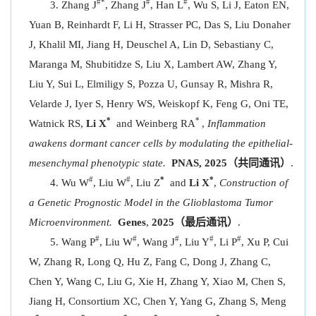
#*
#
#
Zhang J
, Zhang J
, Han L
, Wu S, Li J, Eaton EN,
Yuan B, Reinhardt F, Li H, Strasser PC, Das S, Liu Donaher
J, Khalil MI, Jiang H, Deuschel A, Lin D, Sebastiany C,
Maranga M, Shubitidze S, Liu X, Lambert AW, Zhang Y,
Liu Y, Sui L, Elmiligy S, Pozza U, Gunsay R, Mishra R,
Velarde J, Iyer S, Henry WS, Weiskopf K, Feng G, Oni TE,
*
*
Watnick RS,
Li X
and Weinberg RA
,
Inflammation
awakens dormant cancer cells by modulating the epithelial-
mesenchymal phenotypic state.
PNAS,
2025
（共同通讯）
.
#
#
*
*
Wu W
, Liu W
, Liu Z
and
Li X
,
Construction of
a Genetic Prognostic Model in the Glioblastoma Tumor
Microenvironment.
Genes
,
2025（最后通讯）
.
#
#
#
#
#
Wang P
, Liu W
, Wang J
, Liu Y
, Li P
, Xu P, Cui
W, Zhang R, Long Q, Hu Z, Fang C, Dong J, Zhang C,
Chen Y, Wang C, Liu G, Xie H, Zhang Y, Xiao M, Chen S,
Jiang H, Consortium XC, Chen Y, Yang G, Zhang S, Meng