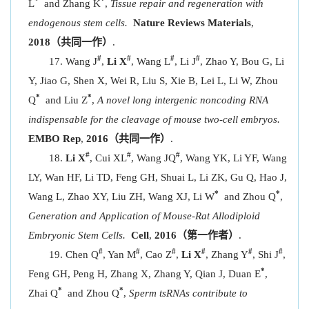
*
*
L
and Zhang K
,
Tissue repair and regeneration with
endogenous stem cells.
Nature Reviews Materials
,
2018（共同一作）
.
#
#
#
#
Wang J
,
Li X
, Wang L
, Li J
, Zhao Y, Bou G, Li
Y, Jiao G, Shen X, Wei R, Liu S, Xie B, Lei L, Li W, Zhou
*
*
Q
and Liu Z
,
A novel long intergenic noncoding RNA
indispensable for the cleavage of mouse two-cell embryos.
EMBO Rep
,
2016（共同一作）
.
#
#
#
Li X
, Cui XL
, Wang JQ
, Wang YK, Li YF, Wang
LY, Wan HF, Li TD, Feng GH, Shuai L, Li ZK, Gu Q, Hao J,
*
*
Wang L, Zhao XY, Liu ZH, Wang XJ, Li W
and Zhou Q
,
Generation and Application of Mouse-Rat Allodiploid
Embryonic Stem Cells.
Cell
,
2016（第一作者）
.
#
#
#
#
#
#
Chen Q
, Yan M
, Cao Z
,
Li X
, Zhang Y
, Shi J
,
*
Feng GH, Peng H, Zhang X, Zhang Y, Qian J, Duan E
,
*
*
Zhai Q
and Zhou Q
,
Sperm tsRNAs contribute to