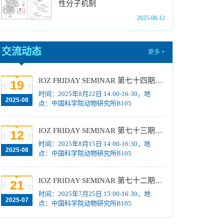
性分子机制
招生考试初试科目调整公告
[2025-07-03]
2025-08-12
中国科学院动物研究所2025年招收博士研究生
放弃名单、补录取名单公示
[2025-06-20]
交流动态
中国科学院动物研究所2025年招收博士研究生
更多 +
放弃名单、补录取名单公示
[2025-06-11]
中国科学院动物研究所2025年招收博士研究生
IOZ FRIDAY SEMINAR 第七十四期：Mapping the international trade in South Africa's succulent flora: Using CITES trade data for demand and supply network analysis.、List of species most trafficked in Brazil and of interest to international trade、Managing human-wildlife interactions & tackling illegal wildlife trade in Singapore.
19
放弃名单、补录取名单公示
[2025-06-04]
时间：2025年8月22日 14:00-16:30，地
2025-08
点：中国科学院动物研究所B105
中国科学院动物研究所2025年招收博士研究生
拟录取名单公示
[2025-06-04]
IOZ FRIDAY SEMINAR 第七十三期：Single cell/ single molecule RNA structure heterogeneity and its regulation、Somatic Mobile Element Insertions in Human Brain Development and Neurodevelopmental Disorders
12
时间：2025年8月15日 14:00-16:30，地
2025-08
点：中国科学院动物研究所B105
IOZ FRIDAY SEMINAR 第七十二期：Transposable elements drive genetic and epigenetic variation relevant for adaptive evolution across species、Tailoring engagement: Innovative Science Communication through Art, Culture, and Citizen Voices
21
时间：2025年7月25日 15:00-16:30，地
2025-07
点：中国科学院动物研究所B105