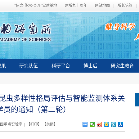
"信念·传承·奋斗"党建基地
建所九十周年
网站地图
所长信箱
成果
研究队伍
科研平台
博士后
研究生教育
区昆虫多样性格局评估与智能监测体系关
学员的通知（第二轮）
全国重点实验室 | 【
打印
】 【
关闭
】