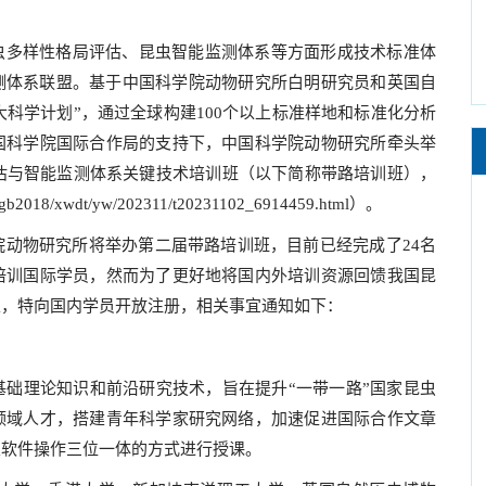
虫多样性格局评估、昆虫智能监测体系等方面形成技术标准体
测体系联盟。基于中国科学院动物研究所白明研究员和英国自
0国际大科学计划”，通过全球构建100个以上标准样地和标准化分析
国科学院国际合作局的支持下，中国科学院动物研究所牵头举
局评估与智能监测体系关键技术培训班（以下简称带路培训班），
8/xwdt/yw/202311/t20231102_6914459.html）。
动物研究所将举办第二届带路培训班，目前已经完成了24名
培训国际学员，然而为了更好地将国内外培训资源回馈我国昆
上，特向国内学员开放注册，相关事宜通知如下：
础理论知识和前沿研究技术，旨在提升“一带一路”国家昆虫
领域人才，搭建青年科学家研究网络，加速促进国际合作文章
及软件操作三位一体的方式进行授课。