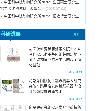
招生考试初试科目调整公告
[2025-07-03]
中国科学院动物研究所2025年招收博士研究生
放弃名单、补录取名单公示
[2025-06-20]
中国科学院动物研究所2025年招收博士研究生
放弃名单、补录取名单公示
[2025-06-11]
科研进展
更多 +
中国科学院动物研究所2025年招收博士研究生
放弃名单、补录取名单公示
[2025-06-04]
胡义波研究员和魏辅文院士团队
中国科学院动物研究所2025年招收博士研究生
合作揭示宿主基因组趋同是地下
哺乳动物适应穴居生活的趋同演
拟录取名单公示
[2025-06-04]
化基础
2026年招收推荐免试硕士（含直博）研究生第
2025-08-19
一批拟录取结果公示
[2025-08-08]
葛斯琴团队仿生跳跃机器人研究
中国科学院动物研究所2025年优秀大学生夏令
突破：跳甲启发的跳跃机器人设
营活动时间安排、须知及公示名单
[2025-07-10]
计与燃爆推进新技术
中国科学院动物研究所2026年接收推荐免试生
2025-08-12
（直博生）招生简章
[2025-07-10]
邱星辉研究组揭示媒介伊蚊抗药
中国科学院动物研究所2026年全国硕士研究生