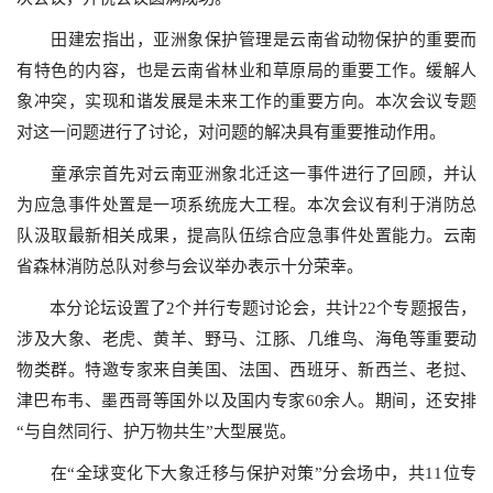
田建宏指出，亚洲象保护管理是云南省动物保护的重要而
有特色的内容，也是云南省林业和草原局的重要工作。缓解人
象冲突，实现和谐发展是未来工作的重要方向。本次会议专题
对这一问题进行了讨论，对问题的解决具有重要推动作用。
童承宗首先对云南亚洲象北迁这一事件进行了回顾，并认
为应急事件处置是一项系统庞大工程。本次会议有利于消防总
队汲取最新相关成果，提高队伍综合应急事件处置能力。云南
省森林消防总队对参与会议举办表示十分荣幸。
本分论坛设置了2个并行专题讨论会，共计22个专题报告，
涉及大象、老虎、黄羊、野马、江豚、几维鸟、海龟等重要动
物类群。特邀专家来自美国、法国、西班牙、新西兰、老挝、
津巴布韦、墨西哥等国外以及国内专家60余人。期间，还安排
“与自然同行、护万物共生”大型展览。
在“全球变化下大象迁移与保护对策”分会场中，共11位专