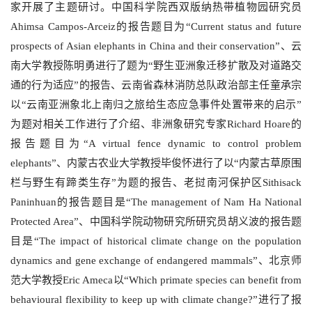
家开展了主题研讨。中国科学院西双版纳热带植物园研究员
Ahimsa Campos-Arceiz的报告题目为“Current status and future
prospects of Asian elephants in China and their conservation”、云
南大学教授陈明勇进行了题为“野生亚洲象迁移扩散及对道路交
通的行为适应”的报告、云南省森林消防总队政治部主任童承宗
以“云南亚洲象北上南归之旅给生态应急事件处置带来的启示”
为题对相关工作进行了介绍、非洲象研究专家Richard Hoare的
报告题目为“A virtual fence dynamic to control problem
elephants”、内蒙古农业大学教授毕俊怀进行了以“内蒙古草原围
栏与野生有蹄类生存”为题的报告、老挝南河保护区Sithisack
Paninhuan的报告题目是“The management of Nam Ha National
Protected Area”、中国科学院动物研究所研究员胡义波的报告题
目是“The impact of historical climate change on the population
dynamics and gene exchange of endangered mammals”、北京师
范大学教授Eric Ameca以“Which primate species can benefit from
behavioural flexibility to keep up with climate change?”进行了报