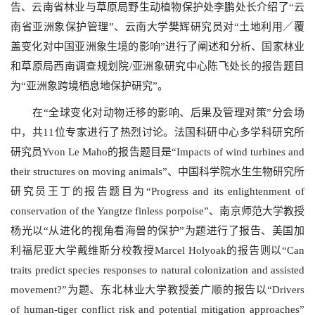
告、云南省林业与草原局野生动植物保护处李鹏处长介绍了“云
南省亚洲象保护管理”、云南大学樊辉研究员对“土地利用／覆
盖变化对中国亚洲象生境的影响”进行了阐述和分析、国家林业
和草原局西南调查规划院/亚洲象研究中心陈飞处长的报告题目
为“亚洲象跨境栖息地保护研究”。
在“全球变化对动物迁移的影响、后果及管理对策”分会场
中，共11位专家进行了热烈讨论。法国科研中心多学科研究所
研究员Yvon Le Maho的报告题目是“Impacts of wind turbines and
their structures on moving animals”、中国科学院水生生物研究所
研究员王丁的报告题目为“Progress and its enlightenment of
conservation of the Yangtze finless porpoise”、南京师范大学教授
杨光以“从进化的视角看海兽的保护”为题进行了报告、美国加
利福尼亚大学戴维斯分校教授Marcel Holyoak的报告则以“Can
traits predict species responses to natural colonization and assisted
movement?”为题、东北林业大学教授姜广顺的报告以“Drivers
of human-tiger conflict risk and potential mitigation approaches”