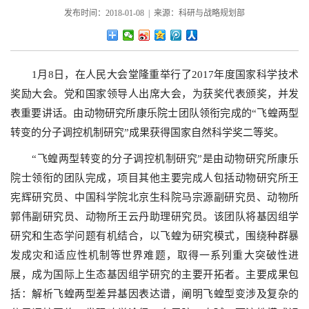
发布时间：2018-01-08 | 来源：科研与战略规划部
1
月
8
日，在人民大会堂隆重举行了
2017
年度国家科学技术
奖励大会。党和国家领导人出席大会，为获奖代表颁奖，并发
表重要讲话。由动物研究所康乐院士团队领衔完成的
“
飞蝗两型
转变的分子调控机制研究
”
成果获得国家自然科学奖二等奖。
“
飞蝗两型转变的分子调控机制研究
”
是由动物研究所康乐
院士领衔的团队完成，项目其他主要完成人包括动物研究所王
宪辉研究员、中国科学院北京生科院马宗源副研究员、动物所
郭伟副研究员、动物所王云丹助理研究员。该团队将基因组学
研究和生态学问题有机结合，以飞蝗为研究模式，围绕种群暴
发成灾和适应性机制等世界难题，取得一系列重大突破性进
展，成为国际上生态基因组学研究的主要开拓者。主要成果包
括：解析飞蝗两型差异基因表达谱，阐明飞蝗型变涉及复杂的