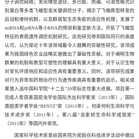
分子调控网络；
发现嗅觉途径、多巴胺、肉碱、可溶性模式识
别蛋白等多类飞蝗型变关键调控分子，揭示了飞蝗两型转变的
启动和维持机制，以及群居型生态免疫的适应性机理；发展了
miRNA
和
piRNA
等小
RNA
的预测和鉴定新方法，开拓了飞蝗型
特征的表观遗传调控机制研究。这些研究得到国际同行的高度
认可，认为是近十年该领域最令人鼓舞的突破性研究。该项成
果为我国绿色农业战略实施做出了基础性贡献。对于阐明生物
群聚的机制和表型可塑性的理解具有重大意义，对于认识生物
对变化环境响应和适应性具有重要意义。同时，该项研究成果
对行为异常和药物治疗行为遗传疾病具有重要的启示。相关成
果曾入选中国科学院
“
十二五
”20
项标志性重大进展。项目第一
完成人曾获美国昆虫学会国际杰出科学家奖（
2013
年），国际
直翅类学者学会
“RENTZ”
奖（
2013
年），何梁何利生命科学与
技术进步奖（
2011
年），第八届
“
谈家桢生命科学成就奖
”
（
2015
年）等国内外奖项。
国家科学技术奖是由国务院为奖励在科技进步活动中做出