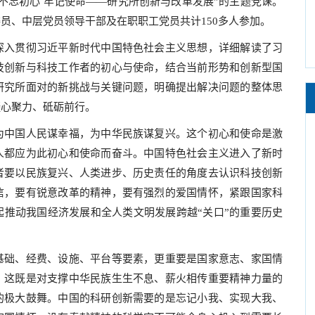
不忘初心 牢记使命——研究所创新与改革发展”的主题党课。
员、中层党员领导干部及在职职工党员共计150多人参加。
入贯彻习近平新时代中国特色社会主义思想，详细解读了习
技创新与科技工作者的初心与使命，结合当前形势和创新型国
研究所面对的新挑战与关键问题，明确提出解决问题的整体思
凝心聚力、砥砺前行。
中国人民谋幸福，为中华民族谋复兴。这个初心和使命是激
人都应为此初心和使命而奋斗。中国特色社会主义进入了新时
者要以民族复兴、人类进步、历史责任的角度去认识科技创新
信，要有锐意改革的精神，要有强烈的爱国情怀，紧跟国家科
推动我国经济发展和全人类文明发展跨越“关口”的重要历史
础、经费、设施、平台等要素，更重要是国家意志、家国情
，这既是对支撑中华民族生生不息、薪火相传重要精神力量的
的极大鼓舞。中国的科研创新需要的是忘记小我、实现大我、