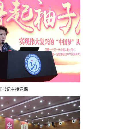
虹书记主持党课