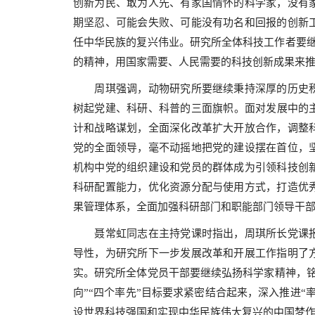
创新为民、敢为人先、有家国情怀的科学家，没有
期坚忍、可能会失败、可能没有功名和回报的创新
任中华民族的复兴伟业。研究所全体科技工作者要继
的精神，用国家需要、人民需要的科技创新成果来
周琪强调，动物研究所要继续秉持深厚的历史积
树起党建、科研、科普的三面旗帜。面对发展中的主
计和战略谋划，全面深化改革扩大开放合作，调整
党的全面领导，毫不动摇地把党的建设摆在首位，
机构中党的组织建设和党员的群体成为引领科技创
科研配置能力，优化资源分配与使用方式，打造优
果管理体系，全面加强科研部门和职能部门领导干
聂常虹同志在主持党课时指出，周琪所长党课报
导性，为研究所下一步发展改革和开展工作指明了
实。研究所全体党员干部要继续弘扬科学家精神，铭
向”“四个率先”目标要求紧密结合起来，深入推进
设世界科技强国和实现中华民族伟大复兴的中国梦