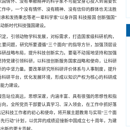
家国情怀、没有奉献精神的科学家不可能全身心投入到需要长
工作中，一个没有情怀、没有精神、没有信仰的群体也无法胜
承和发扬秉志等老一辈科学家“以身许国 科技报国 创新强国”
推动新时代科技强国建设。
淀，引领动物学科发展，对标需求，打造国家级科研机构，
要问题，研究所要遵循“三个面向”的指导方针，加强顶层设
科研战略布局，提升科技创新实力。要毫不动摇地坚持和加强
坚持党建引领科研，以科技创新服务国家战略和使命，让科研
新的中坚力量。要改革研究所科研评价体系与人事制度，提升
秀科研平台，优化发展环境，形成以知识产权为核心的科研成
部能力建设。
告站位高远，思想深邃，内涵丰富、具有很强的思想性和指
方向，全所党员干部要认真学习、深入领会，在工作中抓好落
记科技工作者的初心和使命，将开展主题教育与实现“三个面
“率先行动”计划，以优异的成绩迎接新中国成立七十周年，为建
作出新的更大贡献。