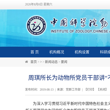
2026年8月8日 星期六
首 页
机构概况
机构设置
科研
首页
>
>
>
新闻动态
>
要闻
周琪所长为动物所党员干部讲“
发布时间：2019-08-13 | 来源：党群工作部 | 【
打印
】 【
关闭
】
为深入学习贯彻习近平新时代中国特色社会主义思