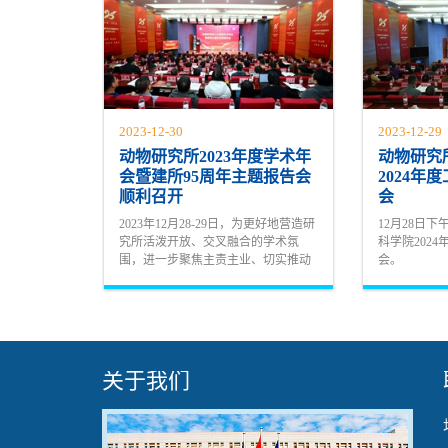
2023-12-30
2023-12-29
动物研究所2023年度学术年
动物研究
会暨建所95周年主题报告会
2024年
顺利召开
会
2023年12月28-29日，为更好地营造研
12月28日
究所活泼开放、交叉融合的学术氛
科学院202
围，进一步聚焦主责主业、切实推动
会。
十四五科技创新规划落实落地，动物
研究所以线下线上相结合的方式召开
了2023年度学术年会暨建所95周年主
题报告...
关于我们