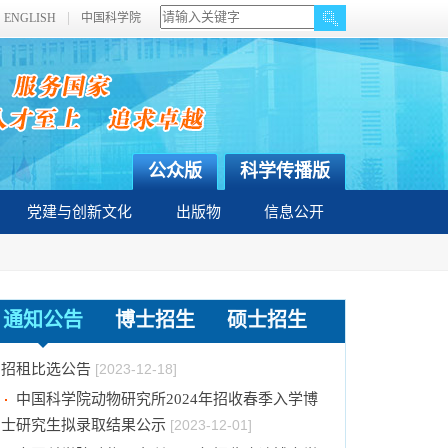
ENGLISH
中国科学院
公众版
科学传播版
党建与创新文化
出版物
信息公开
关于拟通过中国科学院提名2023年度国家科学
技术奖项目的公示
[2024-01-03]
通知公告
博士招生
硕士招生
中国科学院动物研究所国家动物博物馆文创商店
招租比选公告
[2023-12-18]
中国科学院动物研究所2024年招收春季入学博
士研究生拟录取结果公示
[2023-12-01]
中国科学院动物研究所2024年招收攻读博士学