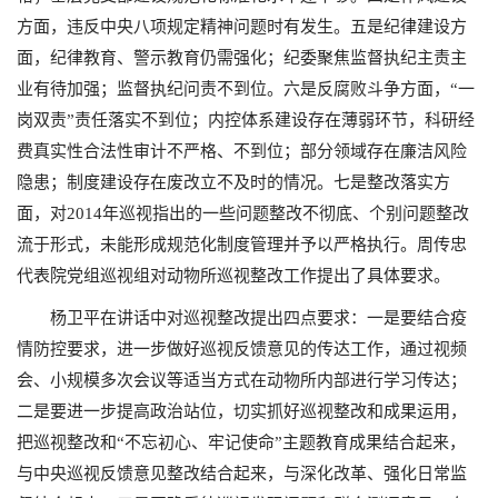
方面，违反中央八项规定精神问题时有发生。五是纪律建设方
面，纪律教育、警示教育仍需强化；纪委聚焦监督执纪主责主
业有待加强；监督执纪问责不到位。六是反腐败斗争方面，“一
岗双责”责任落实不到位；内控体系建设存在薄弱环节，科研经
费真实性合法性审计不严格、不到位；部分领域存在廉洁风险
隐患；制度建设存在废改立不及时的情况。七是整改落实方
面，对2014年巡视指出的一些问题整改不彻底、个别问题整改
流于形式，未能形成规范化制度管理并予以严格执行。周传忠
代表院党组巡视组对动物所巡视整改工作提出了具体要求。
杨卫平在讲话中对巡视整改提出四点要求：一是要结合疫
情防控要求，进一步做好巡视反馈意见的传达工作，通过视频
会、小规模多次会议等适当方式在动物所内部进行学习传达；
二是要进一步提高政治站位，切实抓好巡视整改和成果运用，
把巡视整改和“不忘初心、牢记使命”主题教育成果结合起来，
与中央巡视反馈意见整改结合起来，与深化改革、强化日常监