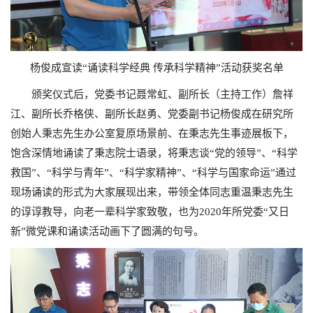
杨俊成宣读“诵读科学经典 传承科学精神”活动获奖名单
颁奖仪式后，党委书记聂常虹、副所长（主持工作）詹祥
江、副所长乔格侠、副所长赵勇、党委副书记杨俊成在研究所
创始人秉志先生办公室复原场景前、在秉志先生事迹展板下，
饱含深情地诵读了秉志院士语录，将秉志谈“党的领导”、“科学
救国”、“科学与青年”、“科学家精神”、“科学与国家命运”通过
现场诵读的形式为大家展现出来，带领全体同志重温秉志先生
的谆谆教导，向老一辈科学家致敬，也为2020年所党委“又日
新”微党课和诵读活动画下了圆满的句号。