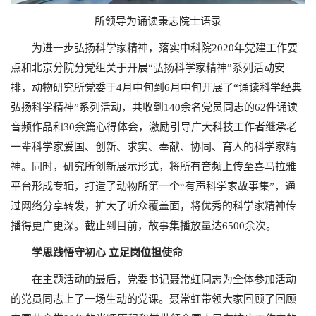
所领导为诵读秉志院士语录
为进一步弘扬科学家精神，落实中科院2020年党建工作要
点和北京分院分党组关于开展“弘扬科学家精神”系列活动安
排，动物研究所党委于4月中旬到6月中旬开展了“诵读科学经典
弘扬科学精神”系列活动，共收到140余名党员同志的62件诵读
音频作品和30余篇心得体会，激励引导广大科技工作者继承老
一辈科学家爱国、创新、求实、奉献、协同、育人的科学家精
神。同时，研究所创新展示形式，将所有音频上传至喜马拉雅
平台形成专辑，打造了动物所第一个“有声科学家故事集”，通
过网络分享转发，扩大了听众覆盖面，将优秀的科学家精神传
播得更广更深。截止到目前，故事集播放量达6500余次。
学思践悟守初心 立足岗位担使命
在主题活动的最后，党委书记聂常虹同志为全体参加活动
的党员同志上了一场生动的党课。聂常虹带领大家回顾了回顾