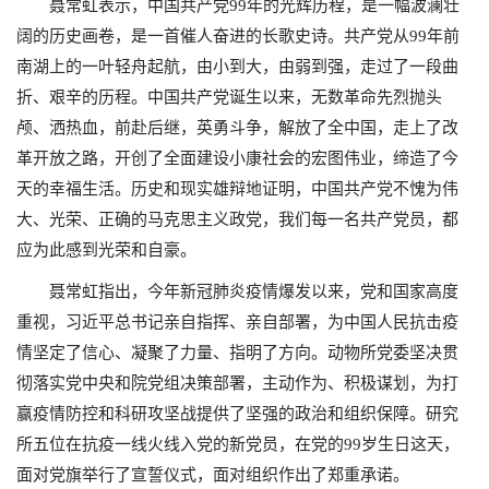
聂常虹表示，中国共产党99年的光辉历程，是一幅波澜壮
阔的历史画卷，是一首催人奋进的长歌史诗。共产党从99年前
南湖上的一叶轻舟起航，由小到大，由弱到强，走过了一段曲
折、艰辛的历程。中国共产党诞生以来，无数革命先烈抛头
颅、洒热血，前赴后继，英勇斗争，解放了全中国，走上了改
革开放之路，开创了全面建设小康社会的宏图伟业，缔造了今
天的幸福生活。历史和现实雄辩地证明，中国共产党不愧为伟
大、光荣、正确的马克思主义政党，我们每一名共产党员，都
应为此感到光荣和自豪。
聂常虹指出，今年新冠肺炎疫情爆发以来，党和国家高度
重视，习近平总书记亲自指挥、亲自部署，为中国人民抗击疫
情坚定了信心、凝聚了力量、指明了方向。动物所党委坚决贯
彻落实党中央和院党组决策部署，主动作为、积极谋划，为打
赢疫情防控和科研攻坚战提供了坚强的政治和组织保障。研究
所五位在抗疫一线火线入党的新党员，在党的99岁生日这天，
面对党旗举行了宣誓仪式，面对组织作出了郑重承诺。