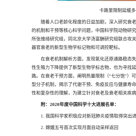
卡路里限制延缓多
随着人口老龄化程度的日益加剧，深入研究衰老
的机制和干预等核心科学问题，中国科学院动物研
所张维绮研究组，同北京大学汤富酬研究组联合攻
器官衰老的新型生物学标记物和可调控靶标。
在衰老机制解析方面，发现氧化还原通路稳态失
性生殖力下降提供了新型生物学标志物，也为寻找
路。在衰老干预方面，阐明热量限制（“七分饱”）
型分子机制，揭示了代谢干预、免疫反应与健康寿
性和复杂性的理解，为建立针对衰老及衰老相关疾
附：
2020年度中国科学十大进展
名单：
1. 我国科学家积极应对新冠肺炎疫情取得突出
2. 嫦娥五号首次实现月面自动采样返回