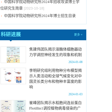
位研究生简章
[2023-10-18]
中国科学院动物研究所2024年博士招生目录
[2023-10-18]
2024年招收推荐免试硕士（含直博）研究生第
四批拟录取结果公示
[2023-10-17]
科研进展
更多 +
关于2023年度中国科学院杰出科技成就奖的拟
推荐公示
[2023-10-16]
焦建伟团队揭示溶酶体细胞器动
中国科学院动物研究所2024年推免生放弃拟录
力学调控神经发生的现象和机制
取资格公示
[2023-10-07]
2024-01-08
关于拟通过中国科学院提名2023年度国家科学
李明研究组利用物种分布模型揭
技术奖项目的公示
[2024-01-03]
示人类活动和全球气候变化对中
中国科学院动物研究所国家动物博物馆文创商店
国灵长类分布和物种丰富度的影
招租比选公告
[2023-12-18]
响
中国科学院动物研究所2024年招收春季入学博
2024-01-03
士研究生拟录取结果公示
[2023-12-01]
崔峰团队揭示水稻胞间连丝蛋白
Flotillin1调控植物病毒侵染的广
中国科学院动物研究所2024年招收攻读博士学