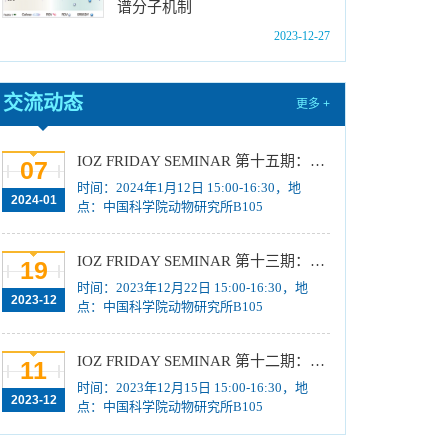
谱分子机制
位研究生简章
[2023-10-18]
2023-12-27
中国科学院动物研究所2024年博士招生目录
[2023-10-18]
2024年招收推荐免试硕士（含直博）研究生第
交流动态
更多 +
四批拟录取结果公示
[2023-10-17]
关于2023年度中国科学院杰出科技成就奖的拟
IOZ FRIDAY SEMINAR 第十五期：Neuronal diversification, specification and function in the hypothalamus、本能行为调控的嗅觉神经编码机制
07
推荐公示
[2023-10-16]
时间：2024年1月12日 15:00-16:30，地
2024-01
中国科学院动物研究所2024年推免生放弃拟录
点：中国科学院动物研究所B105
取资格公示
[2023-10-07]
IOZ FRIDAY SEMINAR 第十三期：上皮类器官系统构建之组织力的协调与细胞应答解析、利用表观基因组编辑技术调控基因表达
19
时间：2023年12月22日 15:00-16:30，地
2023-12
点：中国科学院动物研究所B105
IOZ FRIDAY SEMINAR 第十二期：动物月节律和年节律的奥秘探究、功能性毛细血管网络的体外构建及应用
11
时间：2023年12月15日 15:00-16:30，地
2023-12
点：中国科学院动物研究所B105