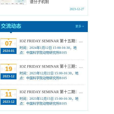
谱分子机制
中国科学院动物研究所2024年博士招生目录
2023-12-27
[2023-10-18]
2024年招收推荐免试硕士（含直博）研究生第
交流动态
四批拟录取结果公示
[2023-10-17]
更多 +
关于2023年度中国科学院杰出科技成就奖的拟
推荐公示
[2023-10-16]
IOZ FRIDAY SEMINAR 第十五期：Neuronal diversification, specification and function in the hypothalamus、本能行为调控的嗅觉神经编码机制
07
时间：2024年1月12日 15:00-16:30，地
中国科学院动物研究所2024年推免生放弃拟录
2024-01
点：中国科学院动物研究所B105
取资格公示
[2023-10-07]
IOZ FRIDAY SEMINAR 第十三期：上皮类器官系统构建之组织力的协调与细胞应答解析、利用表观基因组编辑技术调控基因表达
19
时间：2023年12月22日 15:00-16:30，地
2023-12
点：中国科学院动物研究所B105
IOZ FRIDAY SEMINAR 第十二期：动物月节律和年节律的奥秘探究、功能性毛细血管网络的体外构建及应用
11
时间：2023年12月15日 15:00-16:30，地
2023-12
点：中国科学院动物研究所B105