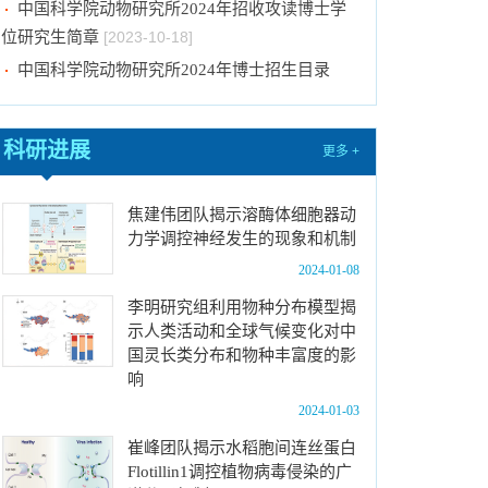
位研究生简章
[2023-10-18]
中国科学院动物研究所2024年博士招生目录
[2023-10-18]
2024年招收推荐免试硕士（含直博）研究生第
四批拟录取结果公示
[2023-10-17]
科研进展
关于2023年度中国科学院杰出科技成就奖的拟
更多 +
推荐公示
[2023-10-16]
中国科学院动物研究所2024年推免生放弃拟录
焦建伟团队揭示溶酶体细胞器动
力学调控神经发生的现象和机制
取资格公示
[2023-10-07]
2024-01-08
关于拟通过中国科学院提名2023年度国家科学
技术奖项目的公示
[2024-01-03]
李明研究组利用物种分布模型揭
示人类活动和全球气候变化对中
中国科学院动物研究所国家动物博物馆文创商店
国灵长类分布和物种丰富度的影
招租比选公告
[2023-12-18]
响
中国科学院动物研究所2024年招收春季入学博
2024-01-03
士研究生拟录取结果公示
[2023-12-01]
崔峰团队揭示水稻胞间连丝蛋白
中国科学院动物研究所2024年招收攻读博士学
Flotillin1调控植物病毒侵染的广
位研究生简章
[2023-10-18]