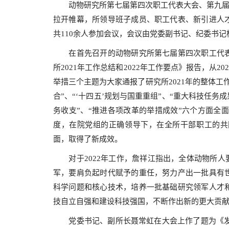
动物研究所第七届第四次职工代表大会、第九届第四
拉开帷幕，所领导班子成员、职工代表、新引进人
共110余人参加会议，会议由党委副书记、纪委书记
在首先召开的动物研究所第七届第四次职工代表
所2021年工作总结和2022年工作要点》报告，从2
举措三个主题为大家通报了研究所2021年的整体
合”、“‘十四五’规划与国重重组”、“重大科技任务
务收支”、“推进各项改革的举措成效”六个方面全面
度，在院党组的正确领导下，在全所干部职工的共
面，取得了新成效。
对于2022年工作，詹祥江指出，全体动物所人要
军，要肩负起时代赋予的重任，努力产出一批具有
科学问题和核心技术，培养一批基础研究领军人才
技自立自强和建设科技强国，不断作出新的更大贡
党委书记、副所长聂常虹在大会上作了题为《发挥