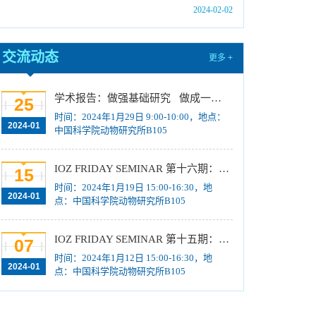
核”制进入笔试名单公示
[2024-01-19]
2024-02-02
中国科学院动物研究所2024年博士招考“申请-考
核”制业务课笔试、面试总体要求及规程
[2024-01-
交流动态
更多 +
17]
关于拟通过中国科学院提名2023年度国家科学
学术报告：做强基础研究 做成一猪两用 实现良种国产 突破从0到1
25
技术奖项目的公示
[2024-01-03]
时间：2024年1月29日 9:00-10:00，地点：
中国科学院动物研究所国家动物博物馆文创商店
2024-01
中国科学院动物研究所B105
招租比选公告
[2023-12-18]
中国科学院动物研究所2024年招收春季入学博
IOZ FRIDAY SEMINAR 第十六期：How and Why Cavefish Lost Their Eyes and Reversed the Symmetry of Their Hearts
15
士研究生拟录取结果公示
[2023-12-01]
时间：2024年1月19日 15:00-16:30，地
2024-01
中国科学院动物研究所2024年招收攻读博士学
点：中国科学院动物研究所B105
位研究生简章
[2023-10-18]
IOZ FRIDAY SEMINAR 第十五期：Neuronal diversification, specification and function in the hypothalamus、本能行为调控的嗅觉神经编码机制
中国科学院动物研究所2024年博士招生目录
07
[2023-10-18]
时间：2024年1月12日 15:00-16:30，地
2024-01
点：中国科学院动物研究所B105