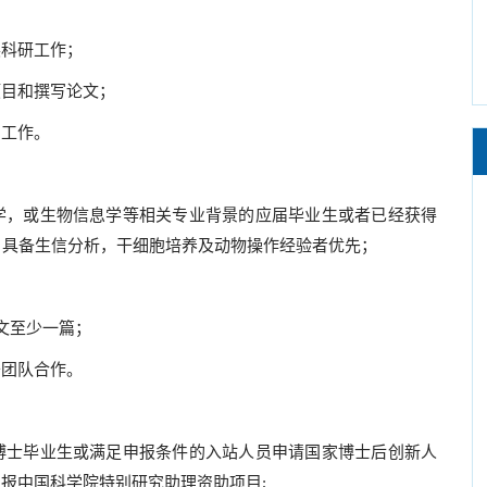
展科研工作；
项目和撰写论文；
它工作。
学，或生物信息学等相关专业背景的应届毕业生或者已经获得
；具备生信分析，干细胞培养及动物操作经验者优先；
文至少一篇；
于团队合作。
博士毕业生或满足申报条件的入站人员申请国家博士后创新人
报中国科学院特别研究助理资助项目;