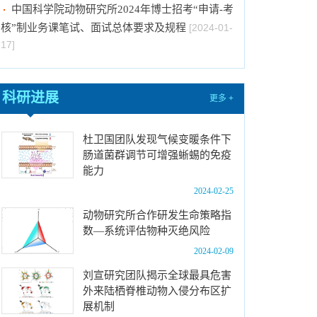
核”制业务课笔试、面试总体要求及规程
[2024-01-
17]
关于拟通过中国科学院提名2023年度国家科学
技术奖项目的公示
[2024-01-03]
中国科学院动物研究所国家动物博物馆文创商店
科研进展
更多 +
招租比选公告
[2023-12-18]
中国科学院动物研究所2024年招收春季入学博
杜卫国团队发现气候变暖条件下
士研究生拟录取结果公示
[2023-12-01]
肠道菌群调节可增强蜥蜴的免疫
能力
中国科学院动物研究所2024年招收攻读博士学
位研究生简章
[2023-10-18]
2024-02-25
中国科学院动物研究所2024年博士招生目录
动物研究所合作研发生命策略指
[2023-10-18]
数—系统评估物种灭绝风险
中国科学院动物研究所2024年博士招考“申请-考
2024-02-09
核”制业务课笔试成绩及进入面试名单公示
[2024-
刘宣研究团队揭示全球最具危害
01-25]
外来陆栖脊椎动物入侵分布区扩
中国科学院动物研究所2024年博士招考“申请-考
展机制