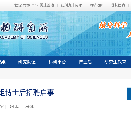
"信念·传承·奋斗"党建基地
建所九十周年
网站地图
所长信箱
成果
研究队伍
科研平台
博士后
研究生教育
组博士后招聘启事
室 | 【
打印
】 【
关闭
】