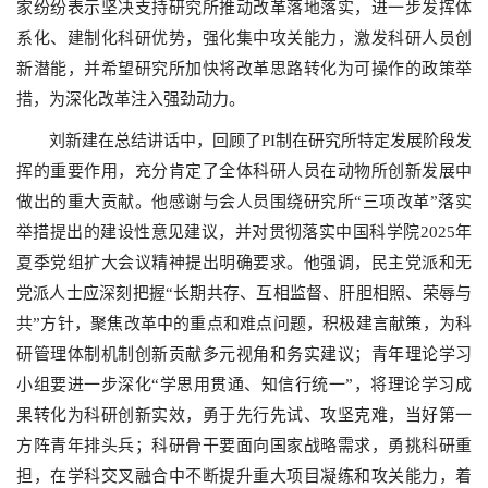
家纷纷表示坚决支持研究所推动改革落地落实，进一步发挥体
系化、建制化科研优势，强化集中攻关能力，激发科研人员创
新潜能，并希望研究所加快将改革思路转化为可操作的政策举
措，为深化改革注入强劲动力。
刘新建在总结讲话中，回顾了PI制在研究所特定发展阶段发
挥的重要作用，充分肯定了全体科研人员在动物所创新发展中
做出的重大贡献。他感谢与会人员围绕研究所“三项改革”落实
举措提出的建设性意见建议，并对贯彻落实中国科学院2025年
夏季党组扩大会议精神提出明确要求。他强调，民主党派和无
党派人士应深刻把握“长期共存、互相监督、肝胆相照、荣辱与
共”方针，聚焦改革中的重点和难点问题，积极建言献策，为科
研管理体制机制创新贡献多元视角和务实建议；青年理论学习
小组要进一步深化“学思用贯通、知信行统一”，将理论学习成
果转化为科研创新实效，勇于先行先试、攻坚克难，当好第一
方阵青年排头兵；科研骨干要面向国家战略需求，勇挑科研重
担，在学科交叉融合中不断提升重大项目凝练和攻关能力，着