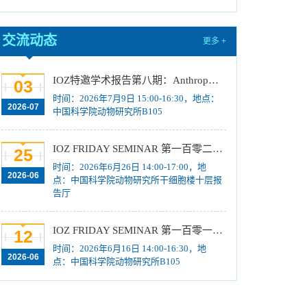
究生复试规程
[2026-03-16]
中国科学院动物研究所2026年博士招考“申请-考
交流动态
更多 +
核”制业务课笔试成绩及进入面试名单公示
[2026-
01-22]
IOZ特邀学术报告第八期：Anthropogenic impact on wildlife and recovery of ecological interactions in defaunated ecosystems
03
中国科学院动物研究所2026年博士招考“申请-考
时间：2026年7月9日 15:00-16:30，地点：
核”制业务课笔试、面试总体要求及规程
[2026-01-
2026-07
中国科学院动物研究所B105
14]
中国科学院动物研究所2026年博士招考“申请-考
IOZ FRIDAY SEMINAR 第一百零二期：生物3D打印：从结构制造到功能编程
25
核”制进入笔试名单公示
[2026-01-14]
时间：2026年6月26日 14:00-17:00，地
2026-06
中国科学院动物研究所2026年招收春季入学博
点：中国科学院动物研究所干细胞楼十层报
告厅
士研究生拟录取结果公示
[2025-12-03]
IOZ FRIDAY SEMINAR 第一百零一期：DNA损伤修复：从表观遗传调控到神经毒性（王东鹏）；Exploring the RNA World with Cryo-EM（张凯铭）
12
时间：2026年6月16日 14:00-16:30，地
2026-06
点：中国科学院动物研究所B105