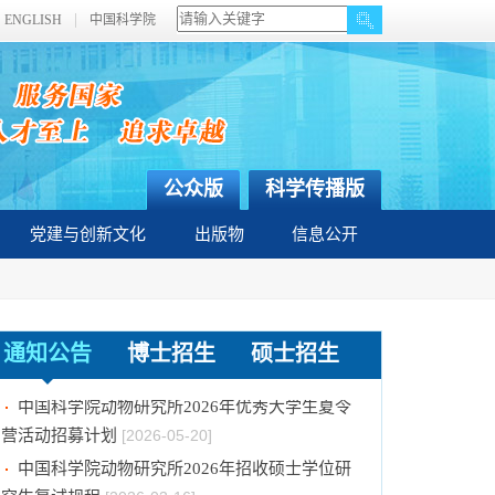
ENGLISH
中国科学院
公众版
科学传播版
党建与创新文化
出版物
信息公开
中国科学院动物研究所2026年优秀大学生夏令
营活动时间安排、须知及公示名单
[2026-07-09]
中国科学院动物研究所2026年招收博士研究生
拟录取名单公示
[2026-06-05]
通知公告
博士招生
硕士招生
中国科学院动物研究所2026年优秀大学生夏令
营活动招募计划
[2026-05-20]
中国科学院动物研究所2026年招收硕士学位研
究生复试规程
[2026-03-16]