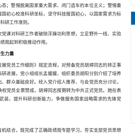
心态；警惕脱离国家重大需求、闭门造车的本位主义；警惕重
报国初心校准科研坐标，坚守科技报国初心，以国家需求为标
守科研工作准则。
次党课对科研工作者破除浮躁功利思想，立足野外一线、实验
政绩观起到积极推动作用。
新生力量
发展党员工作细则》规定流程，对预备党员胡婷同志的转正事
科研进展，党小组组长孟媛媛、组织委员胡阳分别介绍了培养
出、群众基础良好。经入党介绍人推荐、与会党员充分讨论，
决权党员全票赞成，胡婷同志按期转为中共正式党员。她在表
武装，提升科研创新能力，争做服务国家战略需求的先锋党
有机结合，既完成了正确政绩观专题学习，夯实支部党员思想