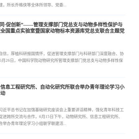
，所长乔格侠等全体所领导、党委...
协同·促创新”——管理支撑部门党总支与动物多样性保护与
控全国重点实验室暨国家动物标本资源库党总支联合主题党
自信，厚植科研报国情怀，促进管理支撑部门与科研部门深度融合、协
6年6月26日，中国科学院动物研究所管理支撑部门党总支与动物多样性保
、信息工程研究所、自动化研究所联合举办青年理论学习小
活动
习近平总书记在加强基础研究座谈会上重要讲话精神，强化青年科技工
促进跨所交流与合作，6月15日下午，动物研究所、信息工程研究所、
举办青年理论学习小组联学联建活...