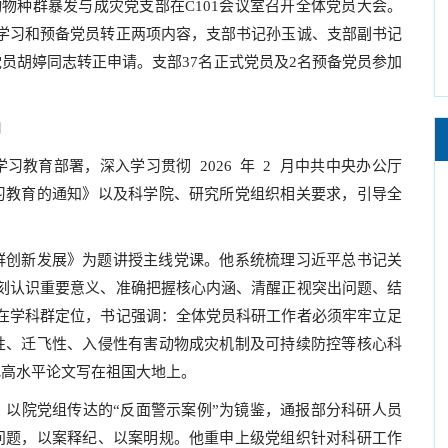
所动物种群暴发与成灾党支部在C101会议室召开全体党员大会。
课学习和预备党员转正两项内容，支部书记孙玉诚、支部副书记
员胡婷同志转正申请。支部37名正式党员及2名预备党员参加
向
教育部署，深入学习贯彻 2026 年 2 月中共中央办公厅
习教育的通知》以及科学院、研究所党组织相关要求，引导全
群创新发展》为题讲授主线党课。他系统梳理习近平总书记关
刻认识重要意义、准确把握核心内涵、清醒正视突出问题、结
在学科群定位，书记强调：全体党员科研工作者必须牢牢立足
性、迁飞性、入侵性有害动物成灾机制及可持续防控等核心科
把高水平论文写在祖国大地上。
以院党组传达的“反面警示案例”为镜鉴，通报部分科研人员
问题，以案释纪、以案明规。他重申上级党组织针对科研工作