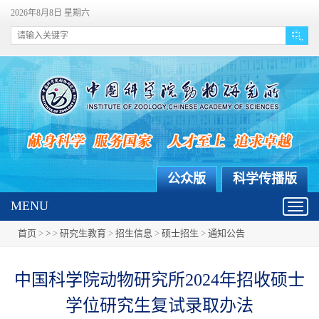
2026年8月8日 星期六
公众版
科学传播版
MENU
Toggl
navig
首页
>
>
>
研究生教育
>
招生信息
>
硕士招生
>
通知公告
中国科学院动物研究所2024年招收硕士
学位研究生复试录取办法