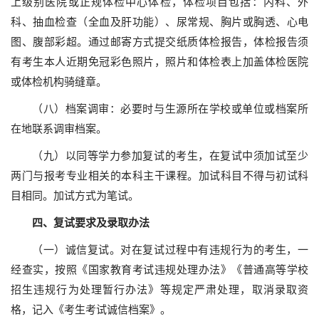
上级别医院或正规体检中心体检，体检项目包括：内科、外
科、抽血检查（全血及肝功能）、尿常规、胸片或胸透、心电
图、腹部彩超。通过邮寄方式提交纸质体检报告，体检报告须
有考生本人近期免冠彩色照片，照片和体检表上加盖体检医院
或体检机构骑缝章。
（八）档案调审：必要时与生源所在学校或单位或档案所
在地联系调审档案。
（九）以同等学力参加复试的考生，在复试中须加试至少
两门与报考专业相关的本科主干课程。加试科目不得与初试科
目相同。加试方式为笔试。
四、复试要求及录取办法
（一）诚信复试。对在复试过程中有违规行为的考生，一
经查实，按照《国家教育考试违规处理办法》《普通高等学校
招生违规行为处理暂行办法》等规定严肃处理，取消录取资
格，记入《考生考试诚信档案》。