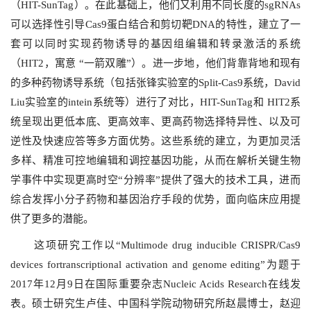
（
HIT-SunTag
）。在此基础上，他们又利用不同长度的
sgRNAs
可以选择性引导
Cas9
蛋白结合和剪切靶
DNA
的特性，建立了一
套可以同时实现药物诱导的基因组编辑和转录激活的系统
（
HIT2
，寓意
“
一箭双雕
”
）。进一步地，他们背靠背地和现有
的多种药物诱导系统（包括张锋实验室的
Split-Cas9
系统，
David
Liu
实验室的
intein
系统等）进行了对比，
HIT-SunTag
和
HIT2
系
统呈现出更低本底、更高效率、更高药物选择特异性、以及可
逆性及快速应答等多方面优势。这些系统的建立，为更加灵活
多样、精准可控地编辑和调控基因功能，从而在解析关键生物
学事件中实现更高时空“分辨率”提供了强大的技术工具，进而
综合发挥小分子药物和基因治疗手段的优势，面向临床应用提
供了更多的潜能。
这项研究工作以“
Multimode drug inducible CRISPR/Cas9
devices fortranscriptional activation and genome editing
”为题于
2017
年
12
月
9
日在国际重要杂志
Nucleic Acids Research
在线发
表。硕士研究生卢佳、中国科学院动物研究所赵晨博士，赵迎