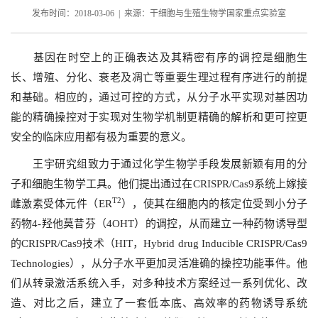
发布时间：2018-03-06 | 来源：干细胞与生殖生物学国家重点实验室
基因在时空上的正确表达及其精密有序的调控是细胞生
长、增殖、分化、衰老及凋亡等重要生理过程有序进行的前提
和基础。相应的，通过可控的方式，从分子水平实现对基因功
能的精确操控对于实现对生物学机制更精确的解析和更可控更
安全的临床应用都有极为重要的意义。
王宇研究组致力于通过化学生物学手段发展新颖有用的分
子和细胞生物学工具。他们提出通过在
CRISPR/Cas9
系统上嫁接
T2
雌激素受体元件（
ER
），使其在细胞内的核定位受到小分子
药物
4-
羟他莫昔芬（
4OHT
）的调控，从而建立一种药物诱导型
的
CRISPR/Cas9
技术
（
HIT
，
Hybrid drug Inducible CRISPR/Cas9
Technologies
）
，从分子水平更加灵活准确的操控功能事件。他
们从转录激活系统入手，对多种技术方案经过一系列优化、改
造、对比之后，建立了一套低本底、高效率的药物诱导系统