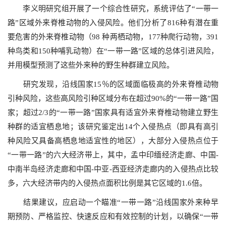
李义明研究组开展了一个综合性研究，系统评估了“一带一
路”区域外来脊椎动物的入侵风险。他们分析了816种有潜在重
要危害的外来脊椎动物（98 种两栖动物，177种爬行动物，391
种鸟类和150种哺乳动物）在“一带一路”区域的总体引进风险，
并用模型预测了这些外来种的野生种群建立风险。
研究发现，沿线国家15％的区域面临极高的外来脊椎动物
引种风险，这些高风险引种区域分布在超过90%的“一带一路”国
家；超过2/3的“一带一路”国家具有适宜外来脊椎动物建立野生
种群的适宜栖息地；该研究鉴定出14个入侵热点（即具有高引
种风险又具备高栖息地适宜性的地区），大部分入侵热点位于
“一带一路”的六大经济带上，其中，孟中印缅经济走廊、中国-
中南半岛经济走廊和中国-中亚-西亚经济走廊内的入侵热点比较
多，六大经济带内的入侵热点面积比例是其它区域的1.6倍。
结果建议，应启动一个瞄准“一带一路”沿线国家外来种早
期预防、严格监控、快速反应和有效控制的计划，以确保“一带