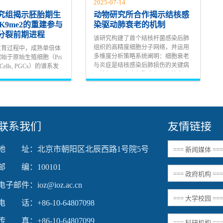
2025-07-14
究组揭示胚胎期生
动物研究所合作揭示结核感
K9me2的重建参与
染驱动肺衰老的机制
分裂前期进程
该研究构建了首个结核杆菌感染后肺
组织的高精度细胞分子网络，并运用
发育过程中，成熟单倍体
多维度分析策略系统阐明：细胞衰老
始于原始生殖细胞（Pri
与炎症是结核感染后肺损伤的关键病
rm Cells, PGCs）的谱系发
理特征，而内皮细胞衰老及血管炎症
模型的研究表明，PGCs
则是这一过程中的核心事件。进一
成，历经迁移至生殖嵴直
步，研...
分化的整个过程中，始终
联系我们
友情链接
地 址：北京市朝阳区北辰西路1号院5号
邮 编：100101
电子邮件：ioz@ioz.ac.cn
电 话：+86-10-64807098
传 真：+86-10-64807099