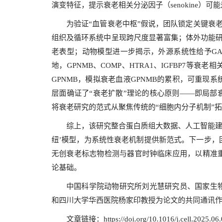
演变特征，提示衰老相关分泌因子（senokine）
为验证“血管衰老中枢”假说，团队锁定关键衰
组织及循环系统中呈现跨尺度显著富集；体外功能研
老表型；动物模型进一步揭示，外源系统性给予GA
地，GPNMB、COMP、HTRA1、IGFBP7
GPNMB，模拟衰老血液GPNMB的累积，可重
层面确证了“衰老扩散”理论的核心原则——即局部
将衰老研究的范式从聚焦传统的“细胞内分子机制”拓
综上，该研究整合蛋白质组大数据、人工智能建
纽’模型，为系统性衰老机制提供新范式。下一步，
无创衰老标志物检测与器官时钟临床应用，以精准
论基础。
中国科学院动物研究所刘光慧研究员、国家生
和四川大学华西医院杨家印教授为论文的共同通讯
文章链接：
https://doi.org/10.1016/j.cell.2025.06