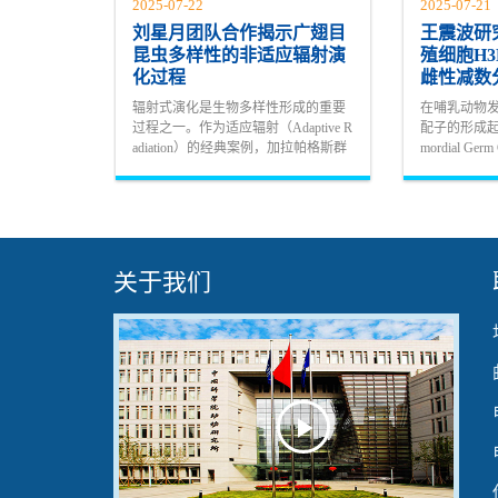
2025-07-22
2025-07-21
刘星月团队合作揭示广翅目
王震波研
昆虫多样性的非适应辐射演
殖细胞H3
化过程
雌性减数
辐射式演化是生物多样性形成的重要
在哺乳动物
过程之一。作为适应辐射（Adaptive R
配子的形成起
adiation）的经典案例，加拉帕格斯群
mordial Ge
岛的达尔文雀或东非的慈鲷等类群受
育。以小鼠为
生态位分化驱动的快速物种形成过程
从胚胎期形
为人熟知。
至完成性别
维...
关于我们
Play