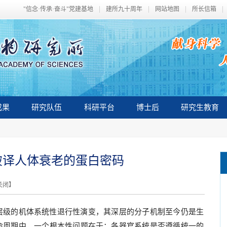
"信念·传承·奋斗"党建基地
建所九十周年
网站地图
所长信箱
成果
研究队伍
科研平台
博士后
研究生教育
破译人体衰老的蛋白密码
关闭
】
层级的机体系统性退行性演变，其深层的分子机制至今仍是生
命周期中，一个根本性问题在于：各器官系统是否遵循统一的