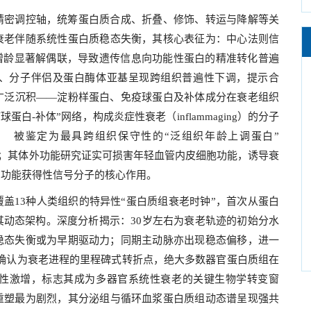
精密调控轴，统筹蛋白质合成、折叠、修饰、转运与降解等关
衰老伴随系统性蛋白质稳态失衡，其核心表征为：中心法则信
增龄显著解偶联，导致遗传信息向功能性蛋白的精准转化普遍
、分子伴侣及蛋白酶体亚基呈现跨组织普遍性下调，提示合
广泛沉积——淀粉样蛋白、免疫球蛋白及补体成分在衰老组织
白-补体”网络，构成炎症性衰老（inflammaging）的分子
） 被鉴定为最具跨组织保守性的“泛组织年龄上调蛋白”
高；其体外功能研究证实可损害年轻血管内皮细胞功能，诱导衰
的功能获得性信号分子的核心作用。
盖13种人类组织的特异性“蛋白质组衰老时钟”，首次从蛋白
动态架构。深度分析揭示：30岁左右为衰老轨迹的初始分水
稳态失衡或为早期驱动力；同期主动脉亦出现稳态偏移，进一
岁被确认为衰老进程的里程碑式转折点，绝大多数器官蛋白质组在
发性激增，标志其成为多器官系统性衰老的关键生物学转变窗
重塑最为剧烈，其分泌组与循环血浆蛋白质组动态谱呈现强共