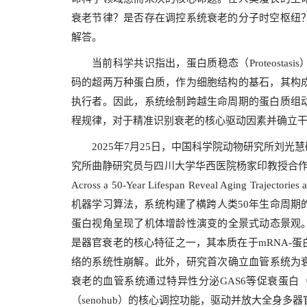
衰老节律？是否存在调控系统衰老的分子时空枢纽
解答。
当前科学共识指出，蛋白质稳态（Proteost
码的超两万种蛋白质，作为细胞结构的基石，其构
执行者。因此，系统绘制跨越生命周期的蛋白质组
程规律，对于精准识别衰老的核心驱动因素并确立
2025年7月25日，中国科学院动物研究所刘
究所曲静研究员与四川大学华西医院杨家印教授合
Across a 50-Year Lifespan Reveal Aging T
机器学习算法，系统构建了横跨人类50年生命周期
蛋白视角呈现了机体增龄性演变的全景式动态景观。
是器官衰老的核心特征之一，其本质在于mRNA-
络的系统性崩解。此外，研究首次确立血管系统为衰
衰老的血管系统通过特异性分泌GAS6等促衰蛋白（se
（senohub）的核心调控功能，驱动并放大全身多