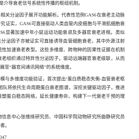
可能是介导衰老信号系统性传播的枢纽机制。
老相关分泌因子展开功能解析。代表性范例GAS6在衰老主动脉
究证实，GAS6可直接驱动人类血管内皮细胞与平滑肌细胞衰
S6显著加速中年小鼠运动功能衰退及多器官衰老进程。类似
等衰老相关分泌因子亦被证实可直接诱导血管细胞衰老，其中外源注射
现系统性加速衰老表型。这些多维度、跨物种的因果性证据在机制
衰老组织通过特异性分泌因子，驱动远端器官衰老级联，从而
展至“器官间通讯网络”的系统维度。
模与多维度功能验证，首次提出‘蛋白质稳态失衡-血管衰老枢
团队将依托生命周期蛋白衰老图谱，深挖关键驱动因子，推进
重塑蛋白稳态网络，延长健康寿命，构建下一代衰老干预的理
物信息中心张维绮研究员、中国科学院动物研究所曲静研究员
作者。
.047