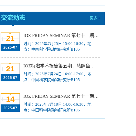
放弃名单、补录取名单公示
[2025-06-20]
中国科学院动物研究所2025年招收博士研究生
交流动态
更多 +
放弃名单、补录取名单公示
[2025-06-11]
中国科学院动物研究所2025年招收博士研究生
IOZ FRIDAY SEMINAR 第七十二期：Transposable elements drive genetic and epigenetic variation relevant for adaptive evolution across species、Tailoring engagement: Innovative Science Communication through Art, Culture, and Citizen Voices
21
放弃名单、补录取名单公示
[2025-06-04]
时间：2025年7月25日 15:00-16:30，地
2025-07
中国科学院动物研究所2025年招收博士研究生
点：中国科学院动物研究所B105
拟录取名单公示
[2025-06-04]
中国科学院动物研究所2025年优秀大学生夏令
IOZ特邀学术报告第五期：慈鲷鱼的适应性演化与物种形成
21
营活动招募计划
[2025-05-28]
时间：2025年7月24日 16:00-17:00，地
2025-07
点：中国科学院动物研究所B105
IOZ FRIDAY SEMINAR 第七十一期：动态超分辨成像时代的活细胞化学荧光探针、非CRISPR及其相关酶路径依赖的基因识别新工具系统
14
时间：2025年7月18日 14:00-16:30，地
2025-07
点：中国科学院动物研究所B105