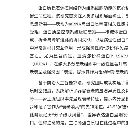
蛋白质稳态调控网络作为维系细胞功能的核心
键生命过程。该研究首次在人类多组织层面确证，
息流断裂——表现为mRNA与蛋白质丰度相关性随
受阻；蛋白质量控制系统级联衰减——核糖体蛋白
成、折叠与降解通路的协同失能；以及病理性蛋白
中异常累积并交互作用，形成促炎性的“淀粉样-免疫球蛋
基石。尤为显著的是，血清淀粉样蛋白P（SAP
（UUPA），在绝大多数衰老组织中一致性显著升
老表型及促炎因子表达，提示其作为驱动早期衰老
基于前沿人工智能算法，研究团队成功构建了覆
质时空维度，系统解析了器官衰老的显著异质性及其
岭——肾上腺组织率先呈现衰老特征，提示内分泌
步印证了它作为“衰老哨兵”的先锋定位。45-55
此阶段经历“分子级联风暴”，差异表达蛋白呈爆
口。值得注意的是，主动脉蛋白质组在此过程中的