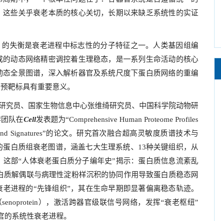
？这些关乎衰老本质的核心关切，长期以来缺乏系统性的实证
asis）的失衡是衰老进程中标志性的分子特征之一。人类基因组编
成的动态网络精密调控着生理稳态，是一系列生命活动的核心
动态全景图谱，深入解析器官及系统尺度下蛋白质网络的重编
干预靶标具有重要意义。
光慧研究员、国家生物信息中心张维绮研究员、中国科学院动物研
作团队在
Cell
发表题为“Comprehensive Human Proteome Profiles
rajectories and Signatures”的论文。研究首次融合超高灵敏度质谱技术与
的蛋白质组衰老图谱，涵盖七大生理系统、13种关键组织，从
这部“人体衰老蛋白质分子编年史”揭示：蛋白质信息流紊乱
蛋白质解偶联与病理性淀粉样沉积的协同作用导致蛋白质稳态网
老进程的“先锋组织”，其在生命早期即显著偏离稳态轨迹。
noprotein），激活跨器官级联信号网络，发挥“衰老枢纽”
器官的系统性衰老进程。