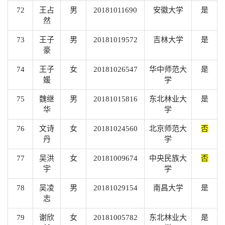
72
王占
男
20181011690
安徽大学
是
然
73
王子
男
20181019572
吉林大学
是
豪
74
王子
女
20181026547
华中师范大
是
媛
学
75
魏继
男
20181015816
东北林业大
是
华
学
76
文诗
女
20181024560
北京师范大
否
丹
学
77
吴洪
女
20181009674
中央民族大
否
宇
学
78
吴凌
男
20181029154
南昌大学
是
志
79
谢欣
女
20181005782
东北林业大
是