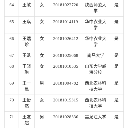
64
王敏
女
20181022720
陕西师范大
是
学
65
王琪
女
20181014119
华中农业大
是
学
66
王瑞
女
20181026412
华中农业大
是
珍
学
67
王飒
女
20181025068
南昌大学
是
68
王晓
女
20181010535
山东大学威
是
琳
海分校
69
王一
男
20181004782
西北农林科
是
民
技大学
70
王怡
女
20181015315
西北农林科
是
然
技大学
71
王友
男
20181028336
黑龙江大学
是
超