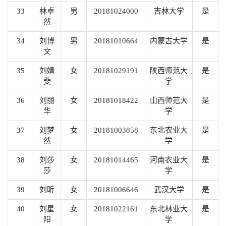
33
林卓
男
20181024000
吉林大学
是
然
34
刘博
男
20181010664
内蒙古大学
是
文
35
刘婧
女
20181029191
陕西师范大
是
斐
学
36
刘丽
女
20181018422
山西师范大
是
华
学
37
刘梦
女
20181003858
东北农业大
是
然
学
38
刘莎
女
20181014465
河南农业大
是
莎
学
39
刘昕
女
20181006646
武汉大学
是
40
刘星
女
20181022161
东北林业大
是
阳
学