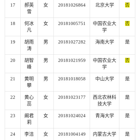
17
郝英
女
20181026864
北京大学
否
雪
18
何冰
女
20181005751
中国农业大
否
凡
学
19
胡雨
男
20181027282
海南大学
是
涛
20
胡智
男
20181021959
中国农业大
否
峰
学
21
黄明
男
20181018058
中山大学
是
攀
22
黄心
女
20181023177
西北农林科
是
蕊
技大学
23
阚君
女
20181024024
青海大学
是
莉
24
李洁
女
20181004149
内蒙古大学
是