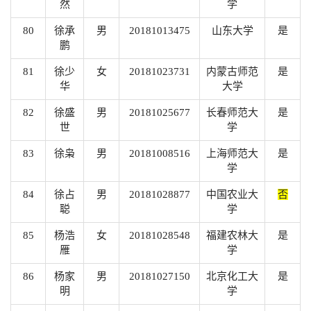
然
学
80
徐承
男
20181013475
山东大学
是
鹏
81
徐少
女
20181023731
内蒙古师范
是
华
大学
82
徐盛
男
20181025677
长春师范大
是
世
学
83
徐枭
男
20181008516
上海师范大
是
学
84
徐占
男
20181028877
中国农业大
否
聪
学
85
杨浩
女
20181028548
福建农林大
是
雁
学
86
杨家
男
20181027150
北京化工大
是
明
学