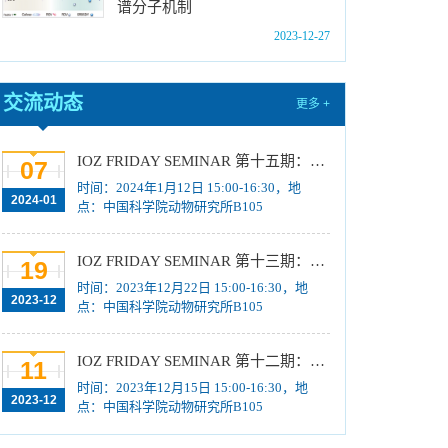
谱分子机制
位研究生简章
[2023-10-18]
2023-12-27
中国科学院动物研究所2024年博士招生目录
[2023-10-18]
2024年招收推荐免试硕士（含直博）研究生第
交流动态
更多 +
四批拟录取结果公示
[2023-10-17]
关于2023年度中国科学院杰出科技成就奖的拟
IOZ FRIDAY SEMINAR 第十五期：Neuronal diversification, specification and function in the hypothalamus、本能行为调控的嗅觉神经编码机制
07
推荐公示
[2023-10-16]
时间：2024年1月12日 15:00-16:30，地
2024-01
点：中国科学院动物研究所B105
中国科学院动物研究所2024年推免生放弃拟录
取资格公示
[2023-10-07]
IOZ FRIDAY SEMINAR 第十三期：上皮类器官系统构建之组织力的协调与细胞应答解析、利用表观基因组编辑技术调控基因表达
19
时间：2023年12月22日 15:00-16:30，地
2023-12
点：中国科学院动物研究所B105
IOZ FRIDAY SEMINAR 第十二期：动物月节律和年节律的奥秘探究、功能性毛细血管网络的体外构建及应用
11
时间：2023年12月15日 15:00-16:30，地
2023-12
点：中国科学院动物研究所B105