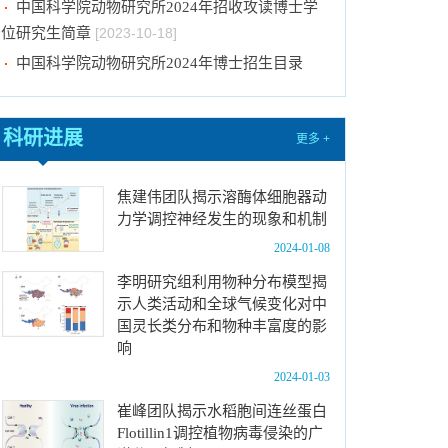
位研究生简章
[2023-10-18]
中国科学院动物研究所2024年博士招生目录
[2023-10-18]
2024年招收推荐免试硕士（含直博）研究生第
四批拟录取结果公示
[2023-10-17]
科研进展
更多 +
关于2023年度中国科学院杰出科技成就奖的拟
推荐公示
[2023-10-16]
焦建伟团队揭示溶酶体细胞器动
中国科学院动物研究所2024年推免生放弃拟录
力学调控神经发生的现象和机制
取资格公示
[2023-10-07]
2024-01-08
关于拟通过中国科学院提名2023年度国家科学
李明研究组利用物种分布模型揭
技术奖项目的公示
[2024-01-03]
示人类活动和全球气候变化对中
国灵长类分布和物种丰富度的影
中国科学院动物研究所国家动物博物馆文创商店
响
招租比选公告
[2023-12-18]
2024-01-03
中国科学院动物研究所2024年招收春季入学博
士研究生拟录取结果公示
[2023-12-01]
崔峰团队揭示水稻胞间连丝蛋白
Flotillin1调控植物病毒侵染的广
中国科学院动物研究所2024年招收攻读博士学