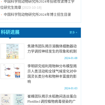
位研究生简章
[2023-10-18]
中国科学院动物研究所2024年博士招生目录
[2023-10-18]
2024年招收推荐免试硕士（含直博）研究生第
四批拟录取结果公示
[2023-10-17]
科研进展
更多 +
关于2023年度中国科学院杰出科技成就奖的拟
推荐公示
[2023-10-16]
焦建伟团队揭示溶酶体细胞器动
中国科学院动物研究所2024年推免生放弃拟录
力学调控神经发生的现象和机制
取资格公示
[2023-10-07]
2024-01-08
关于拟通过中国科学院提名2023年度国家科学
李明研究组利用物种分布模型揭
技术奖项目的公示
[2024-01-03]
示人类活动和全球气候变化对中
中国科学院动物研究所国家动物博物馆文创商店
国灵长类分布和物种丰富度的影
响
招租比选公告
[2023-12-18]
2024-01-03
中国科学院动物研究所2024年招收春季入学博
士研究生拟录取结果公示
[2023-12-01]
崔峰团队揭示水稻胞间连丝蛋白
Flotillin1调控植物病毒侵染的广
中国科学院动物研究所2024年招收攻读博士学