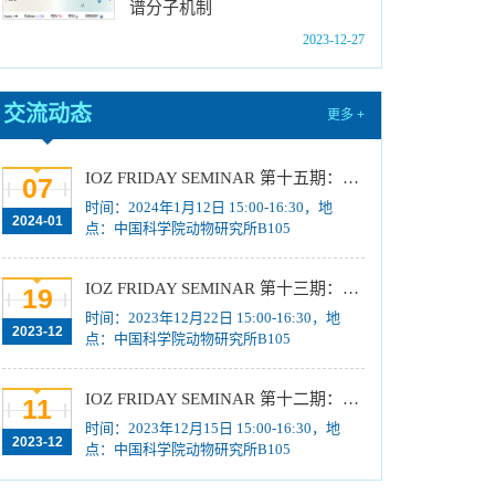
谱分子机制
位研究生简章
[2023-10-18]
2023-12-27
中国科学院动物研究所2024年博士招生目录
[2023-10-18]
2024年招收推荐免试硕士（含直博）研究生第
交流动态
更多 +
四批拟录取结果公示
[2023-10-17]
关于2023年度中国科学院杰出科技成就奖的拟
IOZ FRIDAY SEMINAR 第十五期：Neuronal diversification, specification and function in the hypothalamus、本能行为调控的嗅觉神经编码机制
07
推荐公示
[2023-10-16]
时间：2024年1月12日 15:00-16:30，地
2024-01
点：中国科学院动物研究所B105
中国科学院动物研究所2024年推免生放弃拟录
取资格公示
[2023-10-07]
IOZ FRIDAY SEMINAR 第十三期：上皮类器官系统构建之组织力的协调与细胞应答解析、利用表观基因组编辑技术调控基因表达
19
时间：2023年12月22日 15:00-16:30，地
2023-12
点：中国科学院动物研究所B105
IOZ FRIDAY SEMINAR 第十二期：动物月节律和年节律的奥秘探究、功能性毛细血管网络的体外构建及应用
11
时间：2023年12月15日 15:00-16:30，地
2023-12
点：中国科学院动物研究所B105