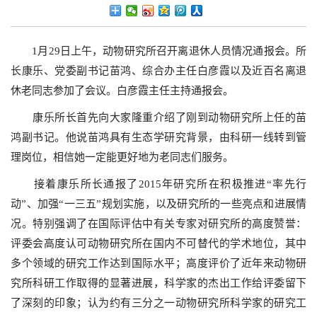
1
月
29
日上午，动物研究所召开离退休人员情况通报会。所
长康乐、党委副书记苗鸿、综合办主任白彦霞以及近百名离退
休老同志参加了会议。白彦霞主任主持通报会。
康乐所长首先向大家隆重介绍了刚到动物研究所上任的苗
鸿副书记。他说苗鸿具有生态学研究背景，由科研一线转到管
理岗位，相信她一定能更好地为老同志们服务。
接着康乐所长通报了
2015
年研究所在积极推进“率先行
动”
、加强“一三五”规划实施，以及研究所的一些亮点和进展情
况。特别强调了在国际评估中有关专家对研究所的高度赞誉：
评委会高度认可动物研究所在国内不可替代的学术地位，其中
多个领域的研究工作达到国际水平；高度评价了近年来动物研
究所科研工作取得的显著进展，科学家的杰出工作给评委留下
了深刻的印象；认为约有三分之一动物研究所科学家的研究工