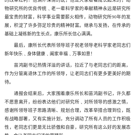
的改革红利！他满怀深情的说，他是大家看着成长起来的，动
物研究所的优良传统
﹑老一辈科学家的奉献精神永远是研究所
最宝贵的财富，科学事业需要薪火相传，
动物研究所
90
年的发
展，积淀了许多弥足珍贵的精神财富。继承与发扬，在传承的
基础上凝练新的生长点，康乐所长信心满满。
最后，康所长代表所领导班子祝老领导老科学家老同志们
新年快乐
﹑身体健康﹑阖家幸福﹑万事如意！
苗鸿副书记热情洋溢的讲话，拉近了与老同志们的距离，
作为分管离退休工作的所领导，让老同志们有更多更美好的期
待。
通报会结束后，大家围着康乐所长和苗鸿副书记，许久都
不愿意离开，纷纷表达他们对研究所
﹑对所领导
的感激之情，
感谢所领导班子思路清晰、规划合理，改革举措合理到位，既
有战略部署，又有实施计划，充分调动了所有人员的工作积极
性，老同志们更是无比骄傲和自豪，研究所有这么好的发展态