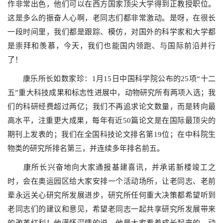
作非常出色，他们可以在西方国家顶尖大学得到正教授职位。
这是多么的振奋人心啊，老同志们都非常激动。是呀，在很长
一段时间里，我们都是跟踪、模仿，对国外的科学家和大学都
是崇拜和羡慕，今天，我们也能国内领跑、与国际前沿并行
了！
康乐所长如数家珍：
1
月
15
日中国科学院公布的
25
项
“
十二
五
”
重大科技成果和标志性进展中，动物研究所有两项入选；我
们的科研经费超过两亿；我们不再追求论文数量，而是转向最
高水平，注重更大成果，每年有近
50
篇论文是在国际最顶尖的
期刊上发表的；我们在全国科技论文排名第
19
位；在中科院生
物类的研究所排名第三，并连续多年排名前五。
康所长兴奋地向大家通报基建喜讯，并承诺新楼竣工之
时，会在奥运园区给大家安排一个活动场所，让老同志、老前
辈永远关心研究所发展进步，研究所任何重大决策都希望听到
老同志们的建议和意见，希望老同志一起共享研究所发展带来