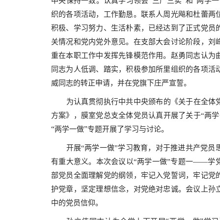
中央保持一致。认真学习领会“三严三实”和“两学
织的各项活动，工作勤恳。联系人周光飚和杜蕾两
积极、学习努力、生活朴素，已经达到了正式党员
关情况和党内党外意见。在支部大会讨论阶段，刘
重在本职工作中发挥先锋模范作用。赵勇同志认为
同志为人低调、踏实，积极参加所里组织的各项活
威同志的转正申请，并在党旗下庄严宣誓。
为认真贯彻执行中共中央颁布的《关于在全体党
方案》，膜室党总支全体党员认真开展了关于“两学
“
”
两学一做
专题开展了学习与讨论。
开展“两学一做”学习教育，对于推进共产党员
有重大意义。本次会议以“两学一做”专题一——学
部党员全面理解党的纲领，牢记入党誓词，牢记党
护党章，坚定理想信念，对党绝对忠诚。会议上孙
中的党员信仰。