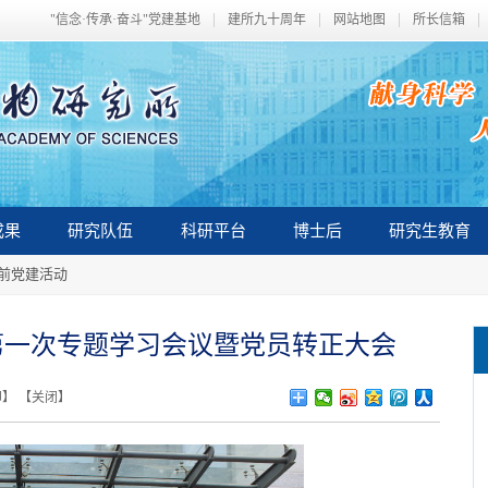
"信念·传承·奋斗"党建基地
建所九十周年
网站地图
所长信箱
成果
研究队伍
科研平台
博士后
研究生教育
以前党建活动
第一次专题学习会议暨党员转正大会
印
】 【
关闭
】