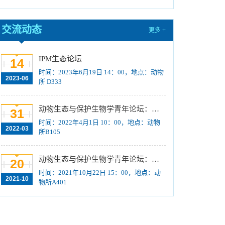
纠“四风”树新风工作的通知
[2023-09-26]
国际动物学会2023-2025年中国科协青年托举人
交流动态
更多 +
才工程项目推荐候选人评审结果公示
[2023-09-18]
2024年招收推荐免试硕士（含直博）研究生第
IPM生态论坛
14
二批拟录取结果公示
[2023-09-05]
时间：2023年6月19日 14：00，地点：动物
2023-06
中国科学院动物研究所2023年 “大学生创新实践
所 D333
训练计划”项目公示
[2023-08-21]
关于招募“‘一带一路’地区昆虫多样性格局评估
动物生态与保护生物学青年论坛：Regeneration enhancers and the evolution of regenerative capacities
31
与智能监测体系关键技术培训班”学员的通知 （第
时间：2022年4月1日 10：00，地点：动物
2022-03
所B105
一轮）
[2023-08-14]
2024年招收推荐免试硕士（含直博）研究生第
动物生态与保护生物学青年论坛：中国大型食肉动物生态研究与保护
20
一批拟录取结果公示
[2023-08-10]
时间：2021年10月22日 15：00，地点：动
2021-10
物所A401