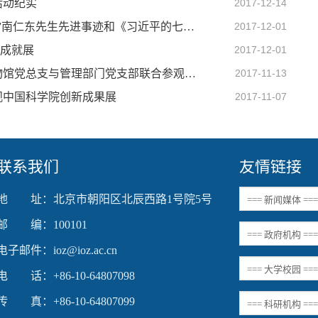
活动纪实
2017-12-14
膜生物学国家重点实验室党总支组织“时代楷模”南仁东先生先进事迹和《习近平的七年知青岁月》主题学习活动
2017-12-01
”成就展
2017-12-01
动物进化与系统学院重点实验室暨国家动物博物馆党总支与管理部门党支部联合参观北京展览馆并进行素质拓展
2017-11-13
观中国科学院创新成果展
2017-11-07
联系我们
友情链接
地 址：北京市朝阳区北辰西路1号院5号
邮 编：100101
电子邮件：ioz@ioz.ac.cn
电 话：+86-10-64807098
传 真：+86-10-64807099