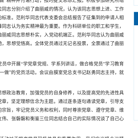
一做”精神并付诸行动，按时提交思想汇报。积极参加研究所组
位同志分别介绍了曲丽威的情况，认为该同志思想上进、工作
的标准。范利华同志代表支委会总结报告了征集到的申请人相
峰同志认为务实精神最为重要。作为科研单位的职工和学生，
曲丽威同志思想朴实，入党动机端正。范利华同志认为曲丽威
动，思想觉悟高。全体党员通过无记名投票，全票通过了曲丽
员中开展“学党章党规、学系列讲话，做合格党员”学习教育
”
一做
的党员活动。会议由膜室党总支书记赵勇同志主持，就
思想政治教育，加强党员的自身修养，以及提高党的先进性具
党章，坚定理想信念为主题。通过逐条逐句通读党章，引导支
的宗旨，牢记党员义务和权利，同时尊崇党章、遵守党章、维
立伟、张磐磐和衡鉴三位同志结合自己的实际情况谈了自己心