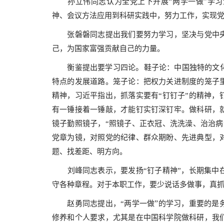
“
”
孙立伟同志认为全党上下开展
两学一做
学习
神、会议方法应用到科研实践中，努力工作，实现
张磐磐同志提出我们要努力学习，坚决与党中央
己，为国家富强贡献自己的力量。
。
衡鉴提出要学习四论
鞋子论：中国独特的文
特点的发展道路。笼子论：把权力关进制度的笼子
精神，习近平指出，抓落实要有“钉钉子”的精神，
有一锤接着一锤敲，才能钉实钉深钉牢。做科研，
镜子勤照镜子，“照镜子、正衣冠、洗洗澡、治治病
党章为镜，对照党的纪律、群众期盼、先进典型，
题、找差距、明方向。
刘峰同志表示，要发扬“钉子精神”，长期集中
守各种章程。对于本职工作，要少说话多做事，真
”
赵勇同志提出，“两学一做
的学习，重要的是
修养和个人要求，尤其是在中国科学院做科研，我