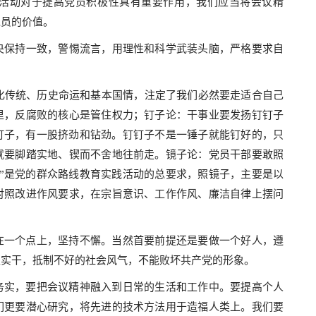
活动对于提高党员积极性具有重要作用，我们应当将会议精
党员的价值。
保持一致，警惕流言，用理性和科学武装头脑，严格要求自
化传统、历史命运和基本国情，注定了我们必然要走适合自己
里，反腐败的核心是管住权力；钉子论：干事业要发扬钉钉子
钉子，有一股挤劲和钻劲。钉钉子不是一锤子就能钉好的，只
就要脚踏实地、锲而不舍地往前走。镜子论：党员干部要敢照
”是党的群众路线教育实践活动的总要求，照镜子，主要是以
对照改进作风要求，在宗旨意识、工作作风、廉洁自律上摆问
在一个点上，坚持不懈。当然首要前提还是要做一个好人，遵
抓实干，抵制不好的社会风气，不能败坏共产党的形象。
务实，要把会议精神融入到日常的生活和工作中。要提高个人
们更要潜心研究，将先进的技术方法用于造福人类上。我们要