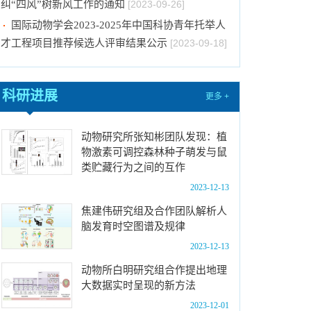
国际动物学会2023-2025年中国科协青年托举人
才工程项目推荐候选人评审结果公示
[2023-09-18]
2024年招收推荐免试硕士（含直博）研究生第
二批拟录取结果公示
[2023-09-05]
中国科学院动物研究所2023年 “大学生创新实践
科研进展
更多 +
训练计划”项目公示
[2023-08-21]
关于招募“‘一带一路’地区昆虫多样性格局评估
动物研究所张知彬团队发现：植
与智能监测体系关键技术培训班”学员的通知 （第
物激素可调控森林种子萌发与鼠
一轮）
[2023-08-14]
类贮藏行为之间的互作
2024年招收推荐免试硕士（含直博）研究生第
2023-12-13
一批拟录取结果公示
[2023-08-10]
焦建伟研究组及合作团队解析人
中国科学院动物研究所国家动物博物馆文创商店
脑发育时空图谱及规律
招租比选公告
[2023-12-18]
2023-12-13
关于2023年度中国科学院杰出科技成就奖的拟
动物所白明研究组合作提出地理
推荐公示
[2023-10-16]
大数据实时呈现的新方法
动物研究所关于2023年中秋国庆期间持续抓好
2023-12-01