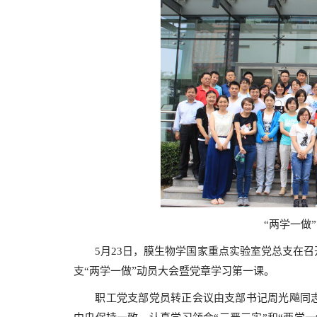
“两学一做
5
月
23
日
，膜生物学国家重点实验室党总支在召
”
支“两学一做
动员大会暨党章学习第一课。
职工党支部党员转正会议由支部书记周光飚同