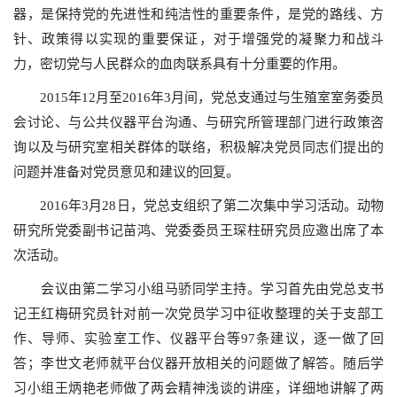
器，是保持党的先进性和纯洁性的重要条件，是党的路线、方
针、政策得以实现的重要保证，对于增强党的凝聚力和战斗
力，密切党与人民群众的血肉联系具有十分重要的作用。
2015
年
12
月至
2016
年
3
月间，党总支通过与生殖室室务委员
会讨论、与公共仪器平台沟通、与研究所管理部门进行政策咨
询以及与研究室相关群体的联络，积极解决党员同志们提出的
问题并准备对党员意见和建议的回复。
2016
年
3
月
28
日
，党总支组织了第二次集中学习活动。动物
研究所党委副书记苗鸿、党委委员王琛柱研究员应邀出席了本
次活动。
会议由第二学习小组马骄同学主持。学习首先由党总支书
记王红梅研究员针对前一次党员学习中征收整理的关于支部工
作、导师、实验室工作、仪器平台等
97
条建议，逐一做了回
答；
李世文
老师就平台仪器开放相关的问题做了解答。随后学
习小组
王炳艳
老师做了两会精神浅谈的讲座，详细地讲解了两