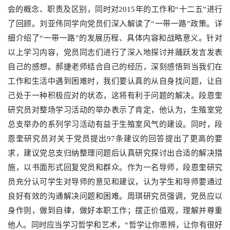
会的概念、职责及区别，同时对
2015
年的工作和“十二五”进行
了回顾。刘亚伟同学向党员们深入解读了“一带一路”政策。详
细介绍了“一带一路”的发展历程、具体内容和战略意义。针对
以上学习内容，党员同志们进行了深入地探讨并踊跃发言发表
自己的感想。
郝捷
老师结合自己的经历，深刻感悟到当我们在
工作和生活中遇到困难时，我们要认真的从自身找问题，让自
己处于一种积极应对的状态，这将有利于问题的解决。段恩奎
研究员对整场学习活动的举办表示了肯定，他认为，生殖室党
总支举办的系列学习活动有益于生殖室风气的建设。同时，段
恩奎研究员对关于党员提出
97
条建议的回答提出了更高的要
求，建议党总支归纳整理问题后认真研究探讨出合适的解决措
施，以书面形式回复党员和群众。作为一名导师，段恩奎研究
员充分认可学生对导师的意见和建议，认为学生和导师要通过
良好有效的沟通解决问题和困难。周琪研究员强调，党员应以
身作则，做到自律，做好本职工作；摆正价值观，理解并尊重
他人。同时应当学习哲学和艺术，“哲学让你思辨，让你有很好