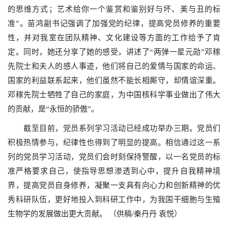
的思维方式；艺术给你一个鉴赏和鉴别好与坏、美与丑的标
准”。苗鸿副书记强调了加强党的纪律，提高党员修养的重要
性，并对我室在团队精神、文化建设等方面的工作给予了肯
定。同时，她还分享了她的感受，讲述了“两弹一星元勋”邓稼
先院士
和
夫人的感人事迹，他们将自己的爱情与国家的命运、
国家的利益联系起来，他们虽然不能长相厮守，却情谊深重。
邓稼先院士牺牲了自己的家庭，为中国核科学事业做出了伟大
的贡献，是“永恒的骄傲”。
截至目前，党员系列学习活动已经成功举办三期。党员们
积极热情参与，纪律性也得到了明显的提高。相信通过这一系
列的党员学习活动，党员们会时刻保持警醒，以一名党员的标
准严格要求自己，使指导思想渗透到心中，提升自我精神境
界，提高党员自身修养，凝聚一支具有向心力和创新精神的优
秀科研队伍，更好地投入到科研工作中，为我国干细胞与生殖
生物学的发展做出更大贡献。
（供稿/秦丹丹 袁悦）