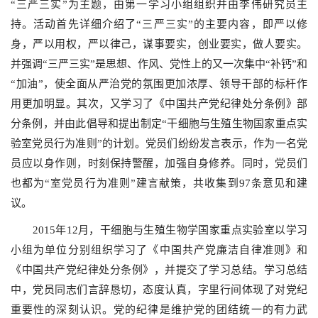
“三严三实”为主题，由第一学习小组组织并由李伟研究员主
持。活动首先详细介绍了“三严三实”的主要内容，即严以修
身，严以用权，严以律己，谋事要实，创业要实，做人要实。
并强调“三严三实”是思想、作风、党性上的又一次集中“补钙”和
“加油”，使全面从严治党的氛围更加浓厚、领导干部的标杆作
用更加明显。其次，又学习了《中国共产党纪律处分条例》部
分条例，并由此倡导和提出制定“干细胞与生殖生物国家重点实
验室党员行为准则”的计划。党员们纷纷发言表示，作为一名党
员应以身作则，时刻保持警醒，加强自身修养。同时，党员们
也都为“室党员行为准则”建言献策，共收集到
97
条意见和建
议。
2015
年
12
月，干细胞与生殖生物学国家重点实验室以学习
小组为单位分别组织学习了《中国共产党廉洁自律准则》和
《中国共产党纪律处分条例》，并提交了学习总结。学习总结
中，党员同志们言辞恳切，态度认真，字里行间体现了对党纪
重要性的深刻认识。党的纪律是维护党的团结统一的有力武