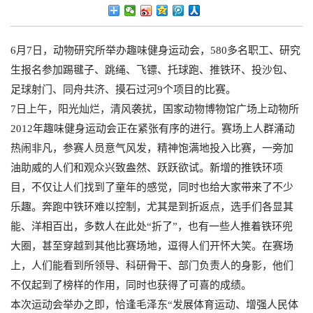
6月7日，动物研究所举办趣味健身运动会，580多名职工、研究
生报名参加踢毽子、跳绳、飞镖、托球跑、推铁环、投沙包、
足球射门、同舟共济、摸石过河9个项目的比赛。
7日上午，阳光灿烂，清风袭扰，国家动物博物馆广场上动物所
2012年趣味健身运动会正在紧张有序的进行。赛场上人群涌动
热闹非凡，参赛人员意气风发，精神饱满地投入比赛，一旁加
油助威的人们和观众兴致盎然、跃跃欲试。新增的推铁环项
目，不仅让人们找到了童年的感觉，同时也给大家带来了不少
乐趣。奔跑中铁环难以控制，尤其是到折返点，选手们各显其
能、洋相百出，多数人在此处“折了”，也有一些人推着铁环兜
大圈，甚至穿越到其他比赛场地，逗得人们开怀大笑。在赛场
上，人们能看到所领导、科研骨干、部门负责人的身影，他们
不仅起到了榜样的作用，同时也获得了可喜的成绩。
本次运动会举办之即，恰逢毛泽东“发展体育运动、增强人民体