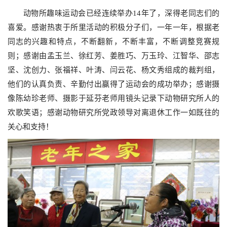
动物
所趣味运动会已经连续举办14年了，深得老同志们的
喜爱。感谢热衷于所里活动的积极分子们，一年一年，根据老
同志的兴趣和特点，不断翻新，不断丰富，不断调整竞赛规
则；感谢由孟玉兰、徐红芳、姜胜巧、万玉玲、江智华、邵志
坚、沈创力、张福祥、叶涛、闫云花、杨文秀组成的裁判组，
他们的认真负责、辛勤付出赢得了运动会的成功举办；感谢摄
像陈幼珍老师、摄影于延芬老师用镜头记录下动物研究所人的
欢歌笑语；感谢动物研究所党政领导对离退休工作一如既往的
关心和支持！