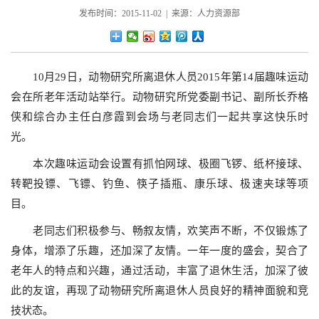
发布时间：2015-11-02 | 来源：人力资源部
10月29日，动物研究所离退休人员2015年第14届趣味运动
会在所老年活动站举行。动物研究所党委副书记、副所长乔格
侠和综合办主任白彦霞到会场与老同志们一起共享这快乐时
光。
本次趣味运动会设置有
抓怕网球
、
极圈飞锣、纸杯接球、
转靶投镖、飞镖、钓鱼、筷子插瓶、康乐球、极速夹球
等项
目。
老同志们积极参与、畅叙友情，欢笑声不断，不仅锻炼了
身体，增添了乐趣，还加深了友情
。一年一度的盛会，契合了
老年人的特点和兴趣，通过活动，丰富了退休生活，加深了彼
此的友谊，再现了动物研究所离退休人员良好的精神面貌和竞
技状态。