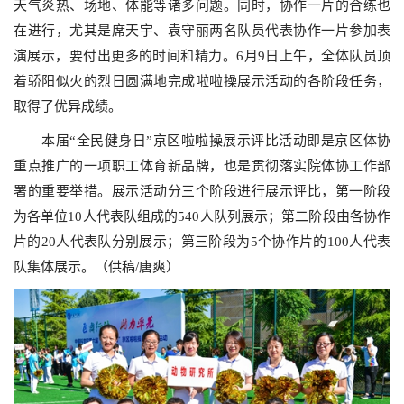
天气炎热、场地、体能等诸多问题。同时，协作一片的合练也
在进行，尤其是席天宇、袁守丽两名队员代表协作一片参加表
演展示，要付出更多的时间和精力。
6
月
9
日上午，全体队员顶
着骄阳似火的烈日圆满地完成啦啦操展示活动的各阶段任务，
取得了优异成绩。
本届
“
全民健身日
”
京区啦啦操展示评比活动即是京区体协
重点推广的一项职工体育新品牌，也是贯彻落实院体协工作部
署的重要举措。展示活动分三个阶段进行展示评比，第一阶段
为各单位
10
人代表队组成的
540
人队列展示；第二阶段由各协作
片的
20
人代表队分别展示；第三阶段为
5
个协作片的
100
人代表
队集体展示。
（供稿/唐爽）