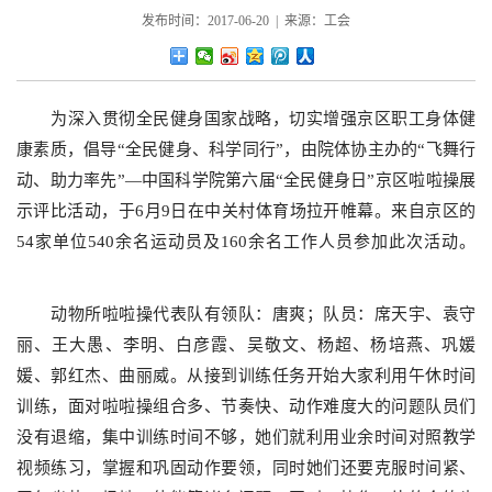
发布时间：2017-06-20 | 来源：工会
为深入贯彻全民健身国家战略，切实增强京区职工身体健
康素质，倡导“全民健身、科学同行”，由院体协主办的
“
飞舞行
动、助力率先
”—
中国科学院第六届
“
全民健身日
”
京区啦啦操展
示评比活动，于
6
月
9
日在中关村体育场拉开帷幕。来自京区的
54
家单位
540
余名运动员及
160
余名工作人员参加此次活动。
动物
所啦啦操代表队有领队：唐爽；队员：席天宇、袁守
丽、王大愚、李明、白彦霞、吴敬文、杨超、杨培燕、巩媛
媛、郭红杰、曲丽威。从接到训练任务开始大家利用午休时间
训练，面对啦啦操组合多、节奏快、动作难度大的问题队员们
没有退缩，集中训练时间不够，她们就利用业余时间对照教学
视频练习，掌握和巩固动作要领，同时她们还要克服时间紧、